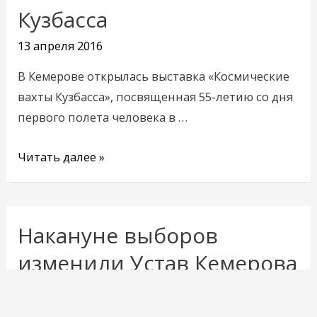
вахты
Кузбасса
Кузбасса
13 апреля 2016
В Кемерове открылась выставка «Космические
вахты Кузбасса», посвященная 55-летию со дня
первого полета человека в …
Читать далее »
Накануне выборов
Накануне
выборов
изменили Устав Кемерова
изменили
11 апреля 2016
Устав
Кемерова