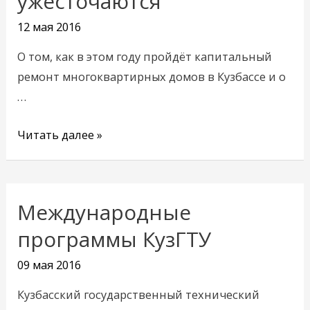
ужесточаются
должникам
12 мая 2016
ужесточаются
О том, как в этом году пройдёт капитальный
ремонт многоквартирных домов в Кузбассе и о
…
Читать далее »
Международные
Международные
программы
программы КузГТУ
КузГТУ
09 мая 2016
Кузбасский государственный технический