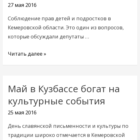
права
27 мая 2016
детей
Соблюдение прав детей и подростков в
в
Кемеровской области. Это один из вопросов,
Кузбассе
которые обсуждали депутаты …
Читать далее »
Май в Кузбассе богат на
Май
в
культурные события
Кузбассе
25 мая 2016
богат
на
День славянской письменности и культуры по
культурные
традиции широко отмечается в Кемеровской