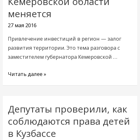
Кемеровской области
в
меняется
Кемеровской
области
27 мая 2016
меняется
Привлечение инвестиций в регион — залог
развития территории. Это тема разговора с
заместителем губернатора Кемеровской …
Читать далее »
Депутаты проверили, как
Депутаты
проверили,
соблюдаются права детей
как
в Кузбассе
соблюдаются