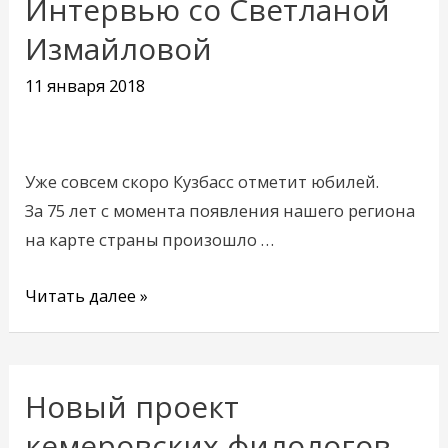
Интервью со Светланой
Интервью
со
Измайловой
Светланой
11 января 2018
Измайловой
Уже совсем скоро Кузбасс отметит юбилей.
За 75 лет с момента появления нашего региона
на карте страны произошло …
Читать далее »
Новый проект
Новый
проект
кемеровских филологов