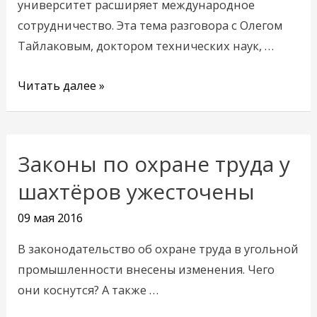
университет расширяет международное
сотрудничество. Эта тема разговора с Олегом
Тайлаковым, доктором технических наук, …
Читать далее »
Законы по охране труда у
Законы
по
шахтёров ужесточены
охране
09 мая 2016
труда
у
В законодательство об охране труда в угольной
шахтёров
промышленности внесены изменения. Чего
ужесточены
они коснутся? А также …