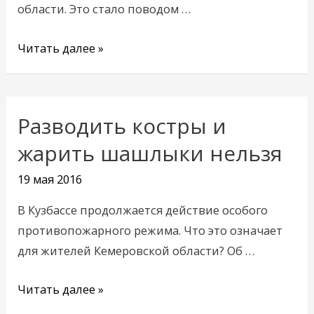
события
области. Это стало поводом …
Читать далее »
Разводить костры и
Разводить
костры
жарить шашлыки нельзя
и
19 мая 2016
жарить
шашлыки
В Кузбассе продолжается действие особого
нельзя
противопожарного режима. Что это означает
для жителей Кемеровской области? Об …
Читать далее »