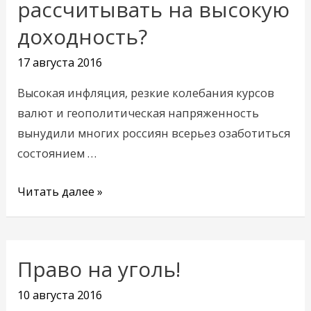
рассчитывать на высокую
инвесторам
доходность?
рассчитывать
на
17 августа 2016
высокую
Высокая инфляция, резкие колебания курсов
доходность?
валют и геополитическая напряженность
вынудили многих россиян всерьез озаботиться
состоянием …
Читать далее »
Право на уголь!
Право
на
10 августа 2016
уголь!