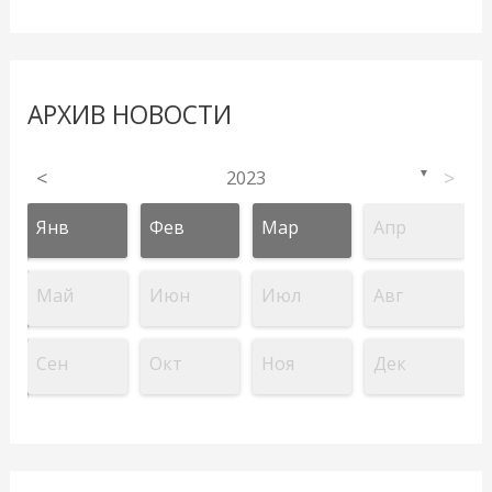
АРХИВ НОВОСТИ
<
2023
>
▼
Янв
Фев
Мар
Апр
Май
Июн
Июл
Авг
Сен
Окт
Ноя
Дек