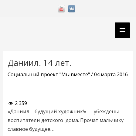
Перейти
к
содержимому
Глав
мен
Навигация
по
Даниил. 14 лет.
записям
Социальный проект "Мы вместе"
/
04 марта 2016
2 359
«Даниил – будущий художник!» — убеждены
воспитатели детского дома. Прочат мальчику
славное будущее…