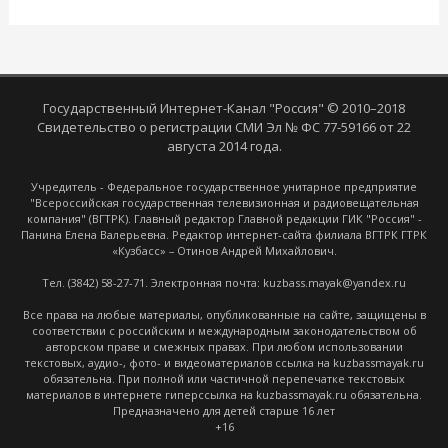
Государственный Интернет-Канал "Россия" © 2010–2018
Свидетельство о регистрации СМИ Эл № ФС 77-59166 от 22
августа 2014 года.
Учредитель - Федеральное государственное унитарное предприятие
"Всероссийская государственная телевизионная и радиовещательная
компания" (ВГТРК). Главный редактор Главной редакции ГИК "Россия" -
Панина Елена Валерьевна. Редактор интернет-сайта филиала ВГТРК ГТРК
«Кузбасс» – Отинов Андрей Михайлович.
Тел. (3842) 58-27-71. Электронная почта: kuzbass.mayak@yandex.ru
Все права на любые материалы, опубликованные на сайте, защищены в
соответствии с российским и международным законодательством об
авторском праве и смежных правах. При любом использовании
текстовых, аудио-, фото- и видеоматериалов ссылка на kuzbassmayak.ru
обязательна. При полной или частичной перепечатке текстовых
материалов в интернете гиперссылка на kuzbassmayak.ru обязательна.
Предназначено для детей старше 16 лет
+16