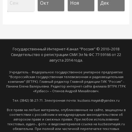
Сен
Окт
Ноя
Дек
Государственный Интернет-Канал "Россия" © 2010–2018
Свидетельство о регистрации СМИ Эл № ФС 77-59166 от 22
августа 2014 года.
Учредитель - Федеральное государственное унитарное предприятие
"Всероссийская государственная телевизионная и радиовещательная
компания" (ВГТРК). Главный редактор Главной редакции ГИК "Россия" -
Панина Елена Валерьевна. Редактор интернет-сайта филиала ВГТРК ГТРК
«Кузбасс» – Отинов Андрей Михайлович.
Тел. (3842) 58-27-71. Электронная почта: kuzbass.mayak@yandex.ru
Все права на любые материалы, опубликованные на сайте, защищены в
соответствии с российским и международным законодательством об
авторском праве и смежных правах. При любом использовании
текстовых, аудио-, фото- и видеоматериалов ссылка на kuzbassmayak.ru
обязательна. При полной или частичной перепечатке текстовых