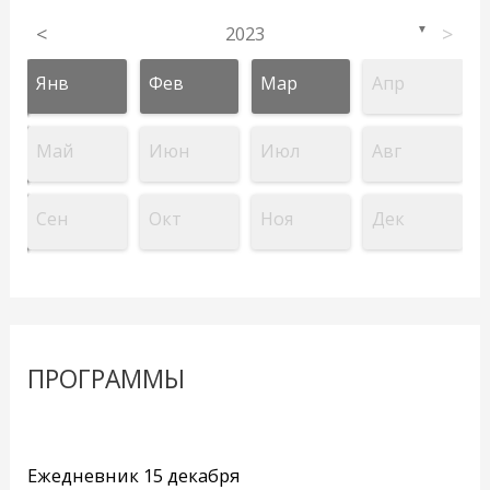
<
2023
>
▼
Янв
Фев
Мар
Апр
Май
Июн
Июл
Авг
Сен
Окт
Ноя
Дек
ПРОГРАММЫ
Ежедневник 15 декабря