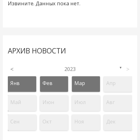
Извините. Данных пока нет.
АРХИВ НОВОСТИ
<
2023
>
▼
Янв
Фев
Мар
Апр
Май
Июн
Июл
Авг
Сен
Окт
Ноя
Дек