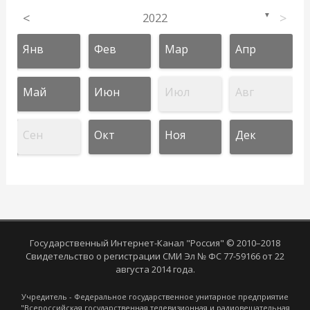
<
2022
>
▼
Янв
Фев
Мар
Апр
Май
Июн
Июл
Авг
Сен
Окт
Ноя
Дек
Государственный Интернет-Канал "Россия" © 2010–2018
Свидетельство о регистрации СМИ Эл № ФС 77-59166 от 22
августа 2014 года.
Учредитель - Федеральное государственное унитарное предприятие
"Всероссийская государственная телевизионная и радиовещательная