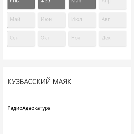
Янв
Фев
Мар
Апр
Май
Июн
Июл
Авг
Сен
Окт
Ноя
Дек
КУЗБАССКИЙ МАЯК
РадиоАдвокатура