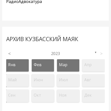
РадиоАдвокатура
АРХИВ КУЗБАССКИЙ МАЯК
<
2023
>
▼
Янв
Фев
Мар
Апр
Май
Июн
Июл
Авг
Сен
Окт
Ноя
Дек