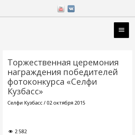
Перейти
к
содержимому
Глав
мен
Навигация
по
Торжественная церемония
записям
награждения победителей
фотоконкурса «Селфи
Кузбасс»
Селфи Кузбасс
/
02 октября 2015
2 582