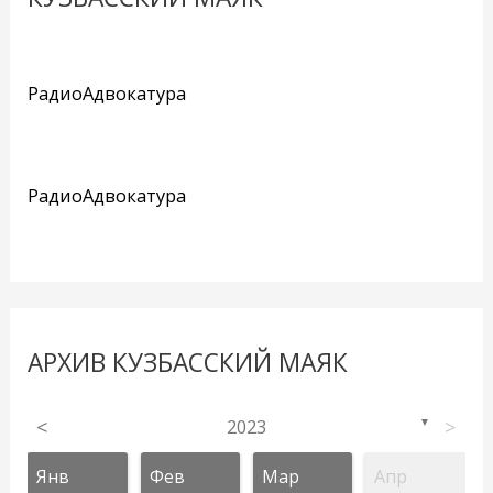
РадиоАдвокатура
РадиоАдвокатура
АРХИВ КУЗБАССКИЙ МАЯК
<
2023
>
▼
Янв
Фев
Мар
Апр