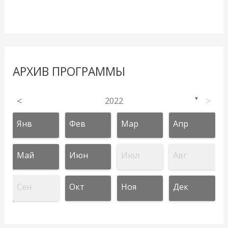
АРХИВ ПРОГРАММЫ
<
2022
>
▼
Янв
Фев
Мар
Апр
Май
Июн
Июл
Авг
Сен
Окт
Ноя
Дек