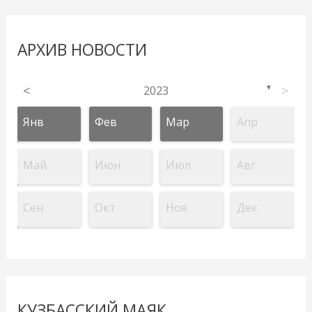
АРХИВ НОВОСТИ
<
2023
>
▼
Янв
Фев
Мар
Апр
Май
Июн
Июл
Авг
Сен
Окт
Ноя
Дек
КУЗБАССКИЙ МАЯК