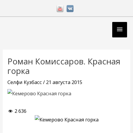
Перейти
к
содержимому
Глав
мен
Навигация
по
Роман Комиссаров. Красная
записям
горка
Селфи Кузбасс
/
21 августа 2015
2 636