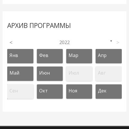
АРХИВ ПРОГРАММЫ
<
2022
>
▼
Янв
Фев
Мар
Апр
Май
Июн
Июл
Авг
Сен
Окт
Ноя
Дек