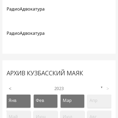
РадиоАдвокатура
РадиоАдвокатура
АРХИВ КУЗБАССКИЙ МАЯК
<
2023
>
▼
Янв
Фев
Мар
Апр
Май
Июн
Июл
Авг