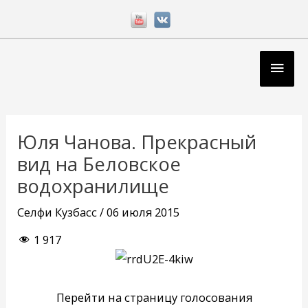
Перейти
к
содержимому
Глав
мен
Навигация
по
Юля Чанова. Прекрасный
записям
вид на Беловское
водохранилище
Селфи Кузбасс
/
06 июля 2015
1 917
Перейти на страницу голосования