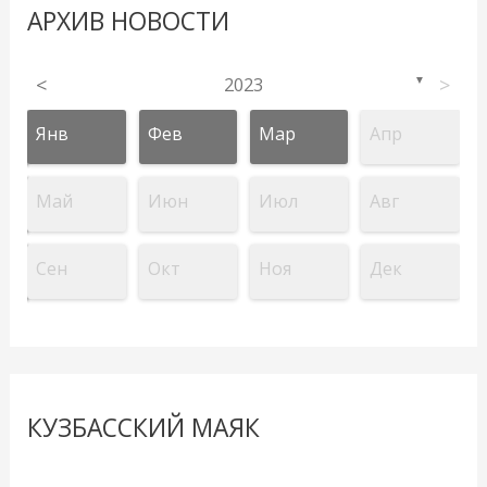
АРХИВ НОВОСТИ
<
2023
>
▼
Янв
Фев
Мар
Апр
Май
Июн
Июл
Авг
Сен
Окт
Ноя
Дек
КУЗБАССКИЙ МАЯК