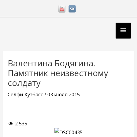
Перейти
к
содержимому
Глав
мен
Навигация
по
Валентина Бодягина.
записям
Памятник неизвестному
солдату
Селфи Кузбасс
/
03 июля 2015
2 535