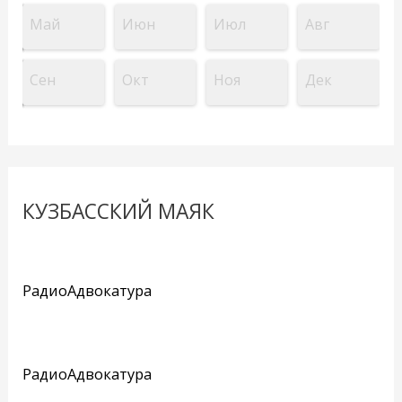
Май
Июн
Июл
Авг
Сен
Окт
Ноя
Дек
КУЗБАССКИЙ МАЯК
РадиоАдвокатура
РадиоАдвокатура