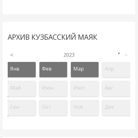
АРХИВ КУЗБАССКИЙ МАЯК
<
2023
>
▼
Янв
Фев
Мар
Апр
Май
Июн
Июл
Авг
Сен
Окт
Ноя
Дек