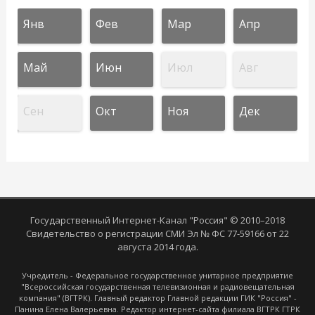
Янв
Фев
Мар
Апр
Май
Июн
Июл
Авг
Сен
Окт
Ноя
Дек
Государственный Интернет-Канал "Россия" © 2010–2018
Свидетельство о регистрации СМИ Эл № ФС 77-59166 от 22
августа 2014 года.
Учредитель - Федеральное государственное унитарное предприятие
"Всероссийская государственная телевизионная и радиовещательная
компания" (ВГТРК). Главный редактор Главной редакции ГИК "Россия" -
Панина Елена Валерьевна. Редактор интернет-сайта филиала ВГТРК ГТРК