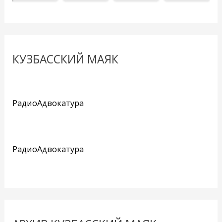
КУЗБАССКИЙ МАЯК
РадиоАдвокатура
РадиоАдвокатура