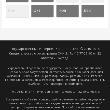
Сен
Окт
Ноя
Дек
Государственный Интернет-Канал "Россия" © 2010–2018
Свидетельство о регистрации СМИ Эл № ФС 77-59166 от 22
августа 2014 года.
Учредитель - Федеральное государственное унитарное предприятие
"Всероссийская государственная телевизионная и радиовещательная
компания" (ВГТРК). Главный редактор Главной редакции ГИК "Россия" -
Панина Елена Валерьевна. Редактор интернет-сайта филиала ВГТРК ГТРК
«Кузбасс» – Отинов Андрей Михайлович.
Тел. (3842) 58-27-71. Электронная почта: kuzbass.mayak@yandex.ru
Все права на любые материалы, опубликованные на сайте, защищены в
соответствии с российским и международным законодательством об
авторском праве и смежных правах. При любом использовании