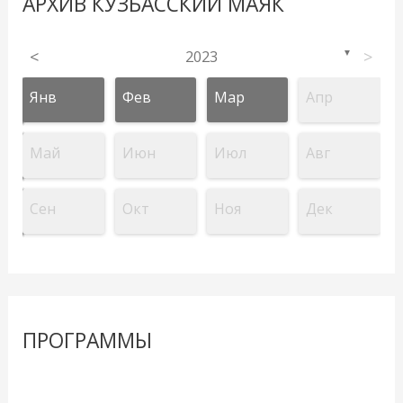
АРХИВ КУЗБАССКИЙ МАЯК
<
2023
>
▼
Янв
Фев
Мар
Апр
Май
Июн
Июл
Авг
Сен
Окт
Ноя
Дек
ПРОГРАММЫ