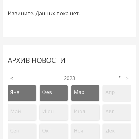
Извините. Данных пока нет.
АРХИВ НОВОСТИ
<
2023
>
▼
Янв
Фев
Мар
Апр
Май
Июн
Июл
Авг
Сен
Окт
Ноя
Дек