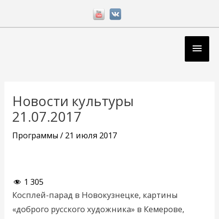
Перейти
к
содержимому
Глав
мен
Навигация
по
Новости культуры
записям
21.07.2017
Программы
/
21 июля 2017
1 305
Косплей-парад в Новокузнецке, картины
«доброго русского художника» в Кемерове,