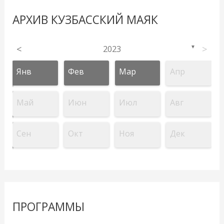
АРХИВ КУЗБАССКИЙ МАЯК
<
2023
>
▼
Янв
Фев
Мар
Апр
Май
Июн
Июл
Авг
Сен
Окт
Ноя
Дек
ПРОГРАММЫ