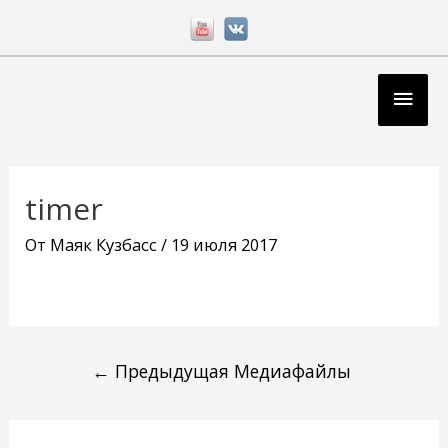
Перейти
к
содержимому
Глав
мен
Навигация
по
timer
записям
От
Маяк Кузбасс
/
19 июля 2017
←
Предыдущая Медиафайлы