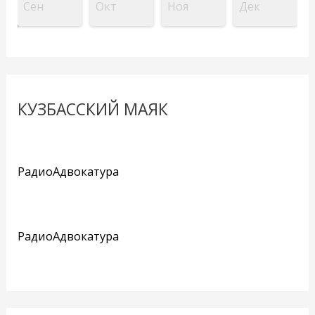
Сен
Окт
Ноя
Дек
КУЗБАССКИЙ МАЯК
РадиоАдвокатура
РадиоАдвокатура