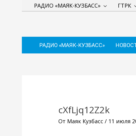
Перейти
РАДИО «МАЯК-КУЗБАСС»
ГТРК
к
содержимому
РАДИО «МАЯК-КУЗБАСС»
НОВОС
Навигация
по
записям
cXfLjq12Z2k
От
Маяк Кузбасс
/
11 июля 2