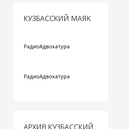
КУЗБАССКИЙ МАЯК
РадиоАдвокатура
РадиоАдвокатура
АРХИВ КУЗБАССКИЙ