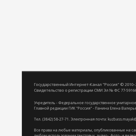
Государственный Интернет-Канал "Россия" © 2010–
Свидетельство о регистрации СМИ Эл № ФС 77-59166 
Учредитель - Федеральное государственное унитарное
Главной редакции ГИК "Россия" - Панина Елена Валерь
Тел. (3842) 58-27-71. Электронная почта: kuzbass.mayak
Все права на любые материалы, опубликованные на са
любом использовании текстовых, аудио-, фото- и виде