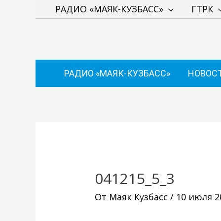
Перейти
РАДИО «МАЯК-КУЗБАСС»
ГТРК
к
содержимому
РАДИО «МАЯК-КУЗБАСС»
НОВОС
Навигация
по
записям
041215_5_3
От
Маяк Кузбасс
/
10 июля 2