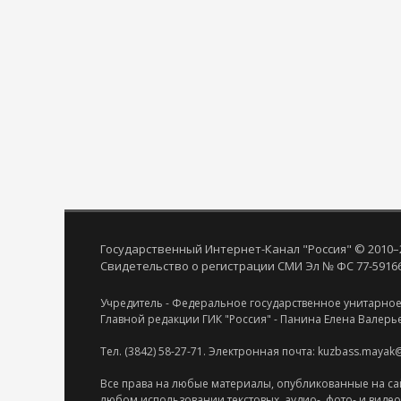
Государственный Интернет-Канал "Россия" © 2010–
Свидетельство о регистрации СМИ Эл № ФС 77-59166 
Учредитель - Федеральное государственное унитарное
Главной редакции ГИК "Россия" - Панина Елена Валерь
Тел. (3842) 58-27-71. Электронная почта: kuzbass.mayak
Все права на любые материалы, опубликованные на са
любом использовании текстовых, аудио-, фото- и виде