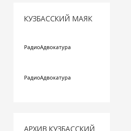
КУЗБАССКИЙ МАЯК
РадиоАдвокатура
РадиоАдвокатура
АРХИВ КУЗБАССКИЙ