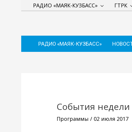
Перейти
РАДИО «МАЯК-КУЗБАСС»
ГТРК
к
содержимому
РАДИО «МАЯК-КУЗБАСС»
НОВОС
Навигация
по
записям
Cобытия недели
Программы
/
02 июля 2017