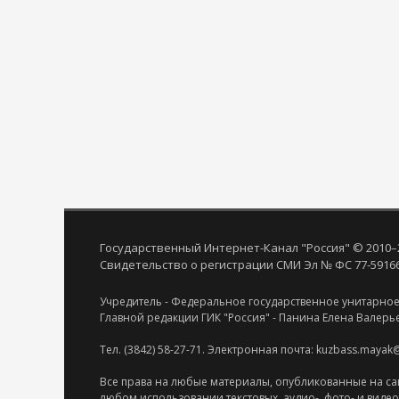
Государственный Интернет-Канал "Россия" © 2010–
Свидетельство о регистрации СМИ Эл № ФС 77-59166 
Учредитель - Федеральное государственное унитарное
Главной редакции ГИК "Россия" - Панина Елена Валерь
Тел. (3842) 58-27-71. Электронная почта: kuzbass.mayak
Все права на любые материалы, опубликованные на са
любом использовании текстовых, аудио-, фото- и виде