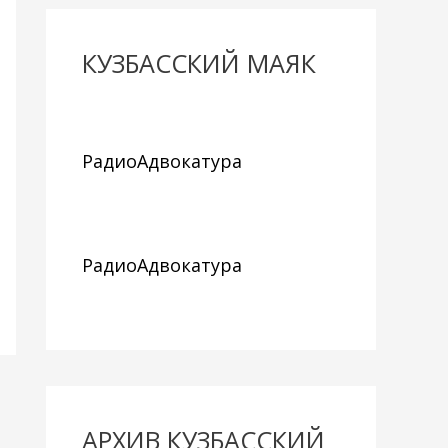
КУЗБАССКИЙ МАЯК
РадиоАдвокатура
РадиоАдвокатура
АРХИВ КУЗБАССКИЙ