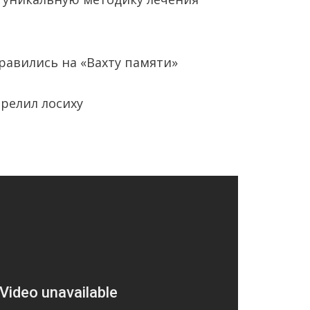
равились на «Вахту памяти»
трелил лосиху