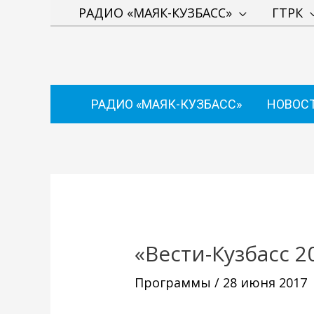
Перейти
РАДИО «МАЯК-КУЗБАСС»
ГТРК
к
содержимому
РАДИО «МАЯК-КУЗБАСС»
НОВОС
Навигация
по
записям
«Вести-Кузбасс 20
Программы
/
28 июня 2017