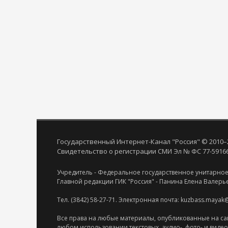
Государственный Интернет-Канал "Россия" © 2010–
Свидетельство о регистрации СМИ Эл № ФС 77-59166 
Учредитель - Федеральное государственное унитарное
Главной редакции ГИК "Россия" - Панина Елена Валерь
Тел. (3842) 58-27-71. Электронная почта: kuzbass.mayak
Все права на любые материалы, опубликованные на са
любом использовании текстовых, аудио-, фото- и виде