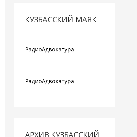
КУЗБАССКИЙ МАЯК
РадиоАдвокатура
РадиоАдвокатура
АРХИВ КУЗБАССКИЙ