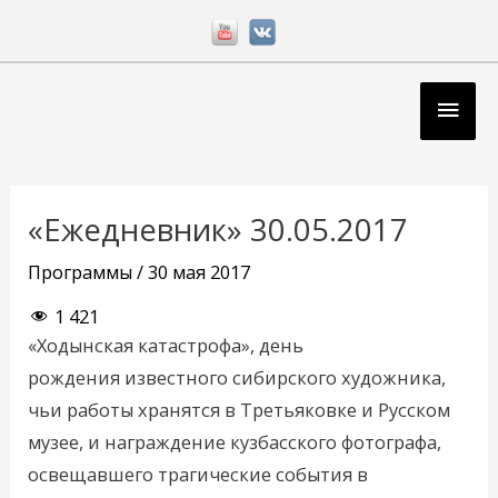
Перейти
к
содержимому
Глав
мен
Навигация
по
«Ежедневник» 30.05.2017
записям
Программы
/
30 мая 2017
1 421
«Ходынская катастрофа», день
рождения известного сибирского художника,
чьи работы хранятся в Третьяковке и Русском
музее, и награждение кузбасского фотографа,
освещавшего трагические события в