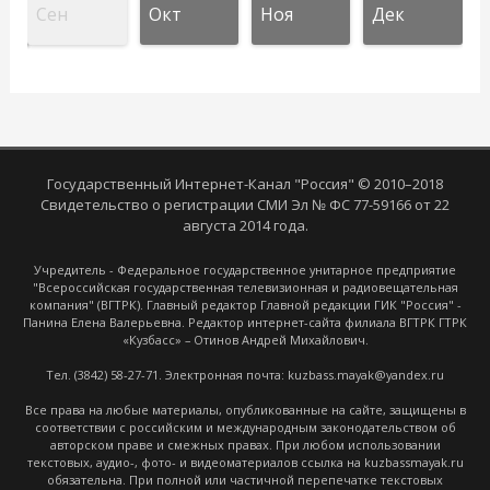
Сен
Окт
Ноя
Дек
Государственный Интернет-Канал "Россия" © 2010–2018
Свидетельство о регистрации СМИ Эл № ФС 77-59166 от 22
августа 2014 года.
Учредитель - Федеральное государственное унитарное предприятие
"Всероссийская государственная телевизионная и радиовещательная
компания" (ВГТРК). Главный редактор Главной редакции ГИК "Россия" -
Панина Елена Валерьевна. Редактор интернет-сайта филиала ВГТРК ГТРК
«Кузбасс» – Отинов Андрей Михайлович.
Тел. (3842) 58-27-71. Электронная почта: kuzbass.mayak@yandex.ru
Все права на любые материалы, опубликованные на сайте, защищены в
соответствии с российским и международным законодательством об
авторском праве и смежных правах. При любом использовании
текстовых, аудио-, фото- и видеоматериалов ссылка на kuzbassmayak.ru
обязательна. При полной или частичной перепечатке текстовых