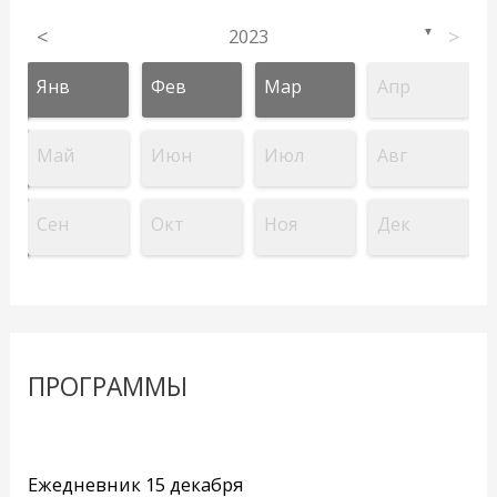
<
2023
>
▼
Янв
Фев
Мар
Апр
Май
Июн
Июл
Авг
Сен
Окт
Ноя
Дек
ПРОГРАММЫ
Ежедневник 15 декабря