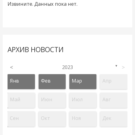
Извините. Данных пока нет.
АРХИВ НОВОСТИ
<
2023
>
▼
Янв
Фев
Мар
Апр
Май
Июн
Июл
Авг
Сен
Окт
Ноя
Дек