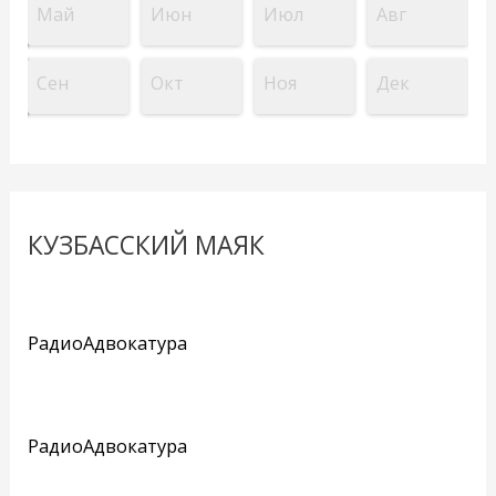
Май
Июн
Июл
Авг
Сен
Окт
Ноя
Дек
КУЗБАССКИЙ МАЯК
РадиоАдвокатура
РадиоАдвокатура