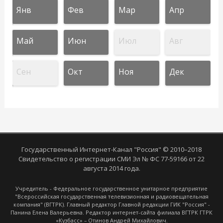
Янв
Фев
Мар
Апр
Май
Июн
Июл
Авг
Сен
Окт
Ноя
Дек
Государственный Интернет-Канал "Россия" © 2010–2018
Свидетельство о регистрации СМИ Эл № ФС 77-59166 от 22
августа 2014 года.
Учредитель - Федеральное государственное унитарное предприятие
"Всероссийская государственная телевизионная и радиовещательная
компания" (ВГТРК). Главный редактор Главной редакции ГИК "Россия" -
Панина Елена Валерьевна. Редактор интернет-сайта филиала ВГТРК ГТРК
«Кузбасс» – Отинов Андрей Михайлович.