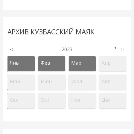
АРХИВ КУЗБАССКИЙ МАЯК
<
2023
>
▼
Янв
Фев
Мар
Апр
Май
Июн
Июл
Авг
Сен
Окт
Ноя
Дек