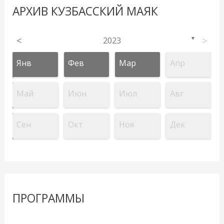
АРХИВ КУЗБАССКИЙ МАЯК
<
2023
>
▼
Янв
Фев
Мар
Апр
Май
Июн
Июл
Авг
Сен
Окт
Ноя
Дек
ПРОГРАММЫ