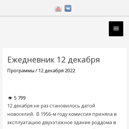
Перейти
к
содержимому
Глав
мен
Навигация
по
Ежедневник 12 декабря
записям
Программы
/
12 декабря 2022
5 799
12 декабря не раз становилось датой
новоселий. В 1956-м году комиссия приняла в
эксплуатацию двухэтажное здание роддома в