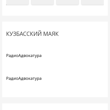
КУЗБАССКИЙ МАЯК
РадиоАдвокатура
РадиоАдвокатура