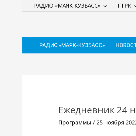
Перейти
РАДИО «МАЯК-КУЗБАСС»
ГТРК
к
содержимому
РАДИО «МАЯК-КУЗБАСС»
НОВОС
Навигация
по
записям
Ежедневник 24 
Программы
/
25 ноября 202