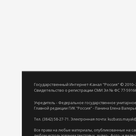
Государственный Интернет-Канал "Россия" © 2010–
Свидетельство о регистрации СМИ Эл № ФС 77-59166 
Учредитель - Федеральное государственное унитарное
Главной редакции ГИК "Россия" - Панина Елена Валерь
Тел. (3842) 58-27-71. Электронная почта: kuzbass.mayak
Все права на любые материалы, опубликованные на са
любом использовании текстовых, аудио-, фото- и виде