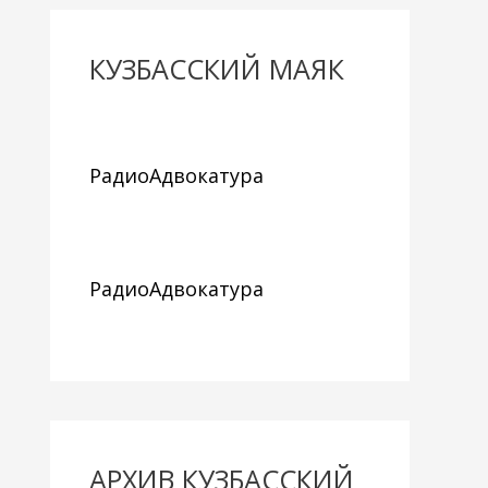
КУЗБАССКИЙ МАЯК
РадиоАдвокатура
РадиоАдвокатура
АРХИВ КУЗБАССКИЙ