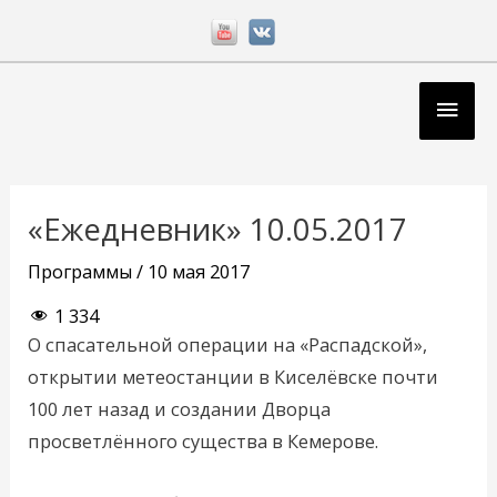
Перейти
к
содержимому
Глав
мен
Навигация
по
«Ежедневник» 10.05.2017
записям
Программы
/
10 мая 2017
1 334
О спасательной операции на «Распадской»,
открытии метеостанции в Киселёвске почти
100 лет назад и создании Дворца
просветлённого существа в Кемерове.