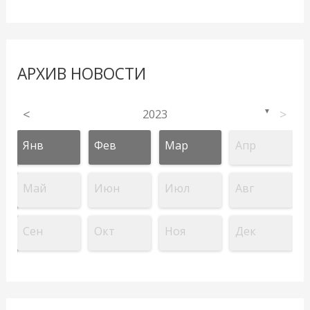
АРХИВ НОВОСТИ
<
2023
>
▼
Янв
Фев
Мар
Апр
Май
Июн
Июл
Авг
Сен
Окт
Ноя
Дек