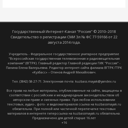
Государственный Интернет-Канал "Россия" © 2010–2018
Свидетельство о регистрации СМИ Эл № ФС 77-59166 от 22
августа 2014 года.
Учредитель - Федеральное государственное унитарное предприятие
"Всероссийская государственная телевизионная и радиовещательная
компания" (ВГТРК). Главный редактор Главной редакции ГИК "Россия" -
Панина Елена Валерьевна. Редактор интернет-сайта филиала ВГТРК ГТРК
«Кузбасс» – Отинов Андрей Михайлович.
Тел. (3842) 58-27-71. Электронная почта: kuzbass.mayak@yandex.ru
Все права на любые материалы, опубликованные на сайте, защищены в
соответствии с российским и международным законодательством об
авторском праве и смежных правах. При любом использовании
текстовых, аудио-, фото- и видеоматериалов ссылка на kuzbassmayak.ru
обязательна. При полной или частичной перепечатке текстовых
материалов в интернете гиперссылка на kuzbassmayak.ru обязательна.
Предназначено для детей старше 16 лет
+16