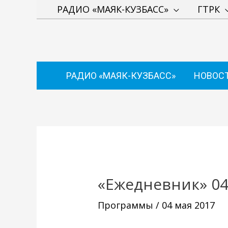
Перейти
РАДИО «МАЯК-КУЗБАСС»
ГТРК
к
содержимому
РАДИО «МАЯК-КУЗБАСС»
НОВОС
Навигация
по
записям
«Ежедневник» 04
Программы
/
04 мая 2017