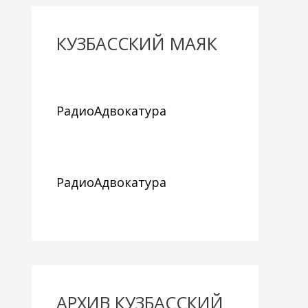
КУЗБАССКИЙ МАЯК
РадиоАдвокатура
РадиоАдвокатура
АРХИВ КУЗБАССКИЙ