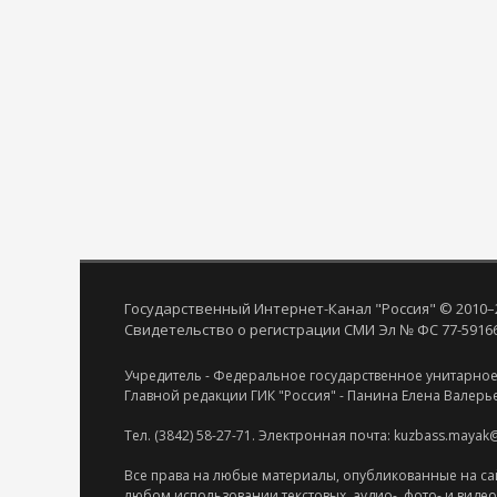
Государственный Интернет-Канал "Россия" © 2010–
Свидетельство о регистрации СМИ Эл № ФС 77-59166 
Учредитель - Федеральное государственное унитарное
Главной редакции ГИК "Россия" - Панина Елена Валерь
Тел. (3842) 58-27-71. Электронная почта: kuzbass.mayak
Все права на любые материалы, опубликованные на са
любом использовании текстовых, аудио-, фото- и виде