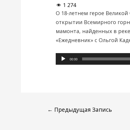
1 274
О 18-летнем герое Великой
открытии Всемирного горно
мамонта, найденных в рек
«Ежедневник» с Ольгой Кад
Аудиоплеер
00:00
←
Предыдущая Запись