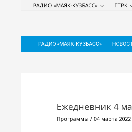
Перейти
РАДИО «МАЯК-КУЗБАСС»
ГТРК
к
содержимому
РАДИО «МАЯК-КУЗБАСС»
НОВОС
Навигация
по
записям
Ежедневник 4 ма
Программы
/
04 марта 2022