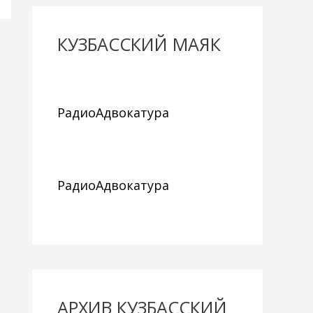
КУЗБАССКИЙ МАЯК
РадиоАдвокатура
РадиоАдвокатура
АРХИВ КУЗБАССКИЙ