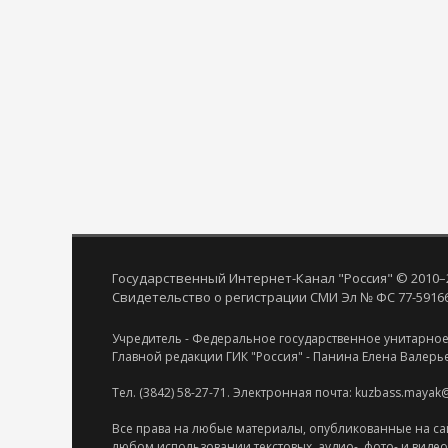
Государственный Интернет-Канал "Россия" © 2010–
Свидетельство о регистрации СМИ Эл № ФС 77-59166 
Учредитель - Федеральное государственное унитарное
Главной редакции ГИК "Россия" - Панина Елена Валерь
Тел. (3842) 58-27-71. Электронная почта: kuzbass.mayak
Все права на любые материалы, опубликованные на са
любом использовании текстовых, аудио-, фото- и виде