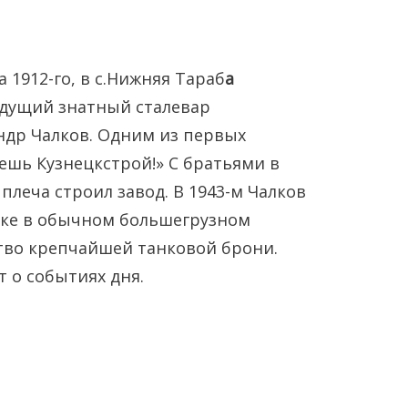
а 1912-го, в с.Нижняя Тараб
а
удущий знатный сталевар
ндр Чалков. Одним из первых
ешь Кузнецкстрой!» С братьями в
 плеча строил завод. В 1943-м Чалков
Янв
Янв
Янв
Янв
Янв
Янв
Фев
Фев
Фев
Фев
Фев
Фев
Мар
Мар
Мар
Мар
Мар
Мар
ке в обычном большегрузном
ство крепчайшей танковой брони.
Май
Май
Май
Май
Май
Май
Июн
Июн
Июн
Июн
Июн
Июн
Ию
Ию
Ию
Ию
Ию
Ию
т о событиях дня.
Сен
Сен
Сен
Сен
Сен
Сен
Окт
Окт
Окт
Окт
Окт
Окт
Ноя
Ноя
Ноя
Ноя
Ноя
Ноя