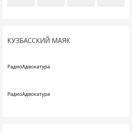
КУЗБАССКИЙ МАЯК
РадиоАдвокатура
РадиоАдвокатура