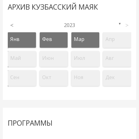
АРХИВ КУЗБАССКИЙ МАЯК
<
2023
>
▼
Янв
Фев
Мар
Апр
Май
Июн
Июл
Авг
Сен
Окт
Ноя
Дек
ПРОГРАММЫ