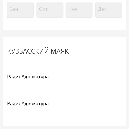
Сен
Окт
Ноя
Дек
КУЗБАССКИЙ МАЯК
РадиоАдвокатура
РадиоАдвокатура