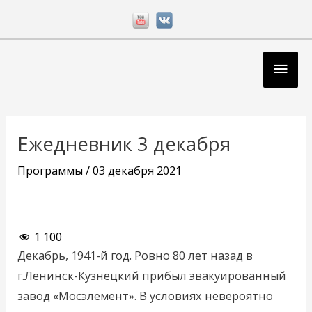
Перейти
к
содержимому
Глав
мен
Навигация
по
Ежедневник 3 декабря
записям
Программы
/
03 декабря 2021
1 100
Декабрь, 1941-й год. Ровно 80 лет назад в
г.Ленинск-Кузнецкий прибыл эвакуированный
завод «Мосэлемент». В условиях невероятно