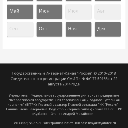
Май
Июн
Июл
Авг
Сен
Окт
Ноя
Дек
Государственный Интернет-Канал "Россия" © 2010–2018
Свидетельство о регистрации СМИ Эл № ФС 77-59166 от 22
августа 2014 года.
Учредитель - Федеральное государственное унитарное предприятие
"Всероссийская государственная телевизионная и радиовещательная
компания" (ВГТРК). Главный редактор Главной редакции ГИК "Россия" -
Панина Елена Валерьевна. Редактор интернет-сайта филиала ВГТРК ГТРК
«Кузбасс» – Отинов Андрей Михайлович.
Тел. (3842) 58-27-71. Электронная почта: kuzbass.mayak@yandex.ru