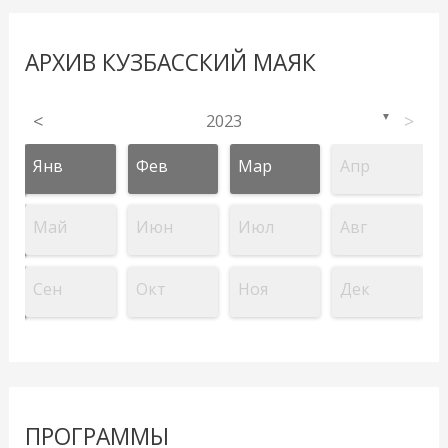
АРХИВ КУЗБАССКИЙ МАЯК
<
2023
>
▼
Янв
Фев
Мар
Апр
Май
Июн
Июл
Авг
Сен
Окт
Ноя
Дек
ПРОГРАММЫ