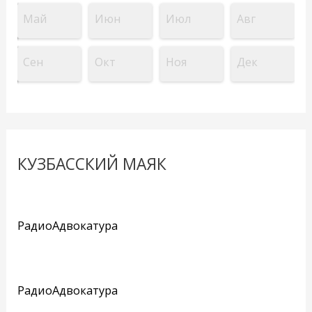
Май
Июн
Июл
Авг
Сен
Окт
Ноя
Дек
КУЗБАССКИЙ МАЯК
РадиоАдвокатура
РадиоАдвокатура