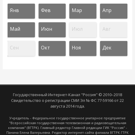
Янв
Фев
Мар
Апр
Май
Июн
Июл
Авг
Сен
Окт
Ноя
Дек
Государственный Интернет-Канал "Россия" © 2010–2018
Свидетельство о регистрации СМИ Эл № ФС 77-59166 от 22
августа 2014 года.
Учредитель - Федеральное государственное унитарное предприятие
"Всероссийская государственная телевизионная и радиовещательная
компания" (ВГТРК). Главный редактор Главной редакции ГИК "Россия" -
Панина Елена Валерьевна. Редактор интернет-сайта филиала ВГТРК ГТРК