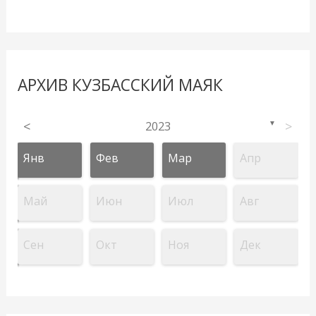
АРХИВ КУЗБАССКИЙ МАЯК
<
2023
>
▼
Янв
Фев
Мар
Апр
Май
Июн
Июл
Авг
Сен
Окт
Ноя
Дек