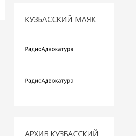
КУЗБАССКИЙ МАЯК
РадиоАдвокатура
РадиоАдвокатура
АРХИВ КУЗБАССКИЙ