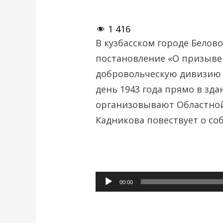
1 416
В кузбасском городе Белов
постановление «О призыве
добровольческую дивизию
день 1943 года прямо в зда
организовывают Областно
Кадникова повествует о со
Аудиоплеер
00:00