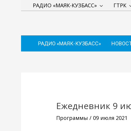
Перейти
РАДИО «МАЯК-КУЗБАСС»
ГТРК
к
содержимому
РАДИО «МАЯК-КУЗБАСС»
НОВОС
Навигация
по
записям
Ежедневник 9 и
Программы
/
09 июля 2021