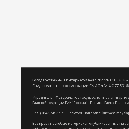
Государственный Интернет-Канал "Россия" © 2010–
Свидетельство о регистрации СМИ Эл № ФС 77-59166 
Учредитель - Федеральное государственное унитарное
Главной редакции ГИК "Россия" - Панина Елена Валерь
Тел. (3842) 58-27-71. Электронная почта: kuzbass.mayak
Все права на любые материалы, опубликованные на са
любом использовании текстовых, аудио-, фото- и виде