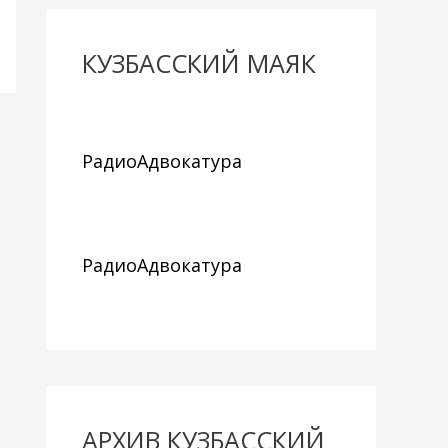
КУЗБАССКИЙ МАЯК
РадиоАдвокатура
РадиоАдвокатура
АРХИВ КУЗБАССКИЙ