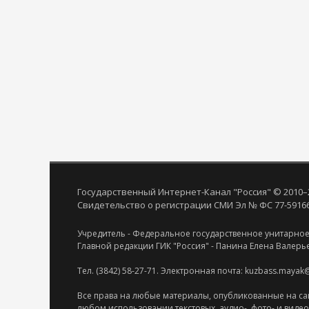
Государственный Интернет-Канал "Россия" © 2010–
Свидетельство о регистрации СМИ Эл № ФС 77-59166 
Учредитель - Федеральное государственное унитарное
Главной редакции ГИК "Россия" - Панина Елена Валерь
Тел. (3842) 58-27-71. Электронная почта: kuzbass.mayak
Все права на любые материалы, опубликованные на са
любом использовании текстовых, аудио-, фото- и виде