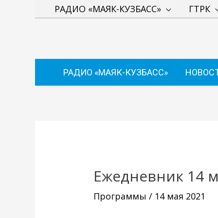
Перейти
РАДИО «МАЯК-КУЗБАСС»
ГТРК
к
содержимому
РАДИО «МАЯК-КУЗБАСС»
НОВОС
Навигация
по
записям
Ежедневник 14 м
Программы
/
14 мая 2021