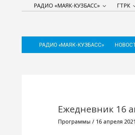
Перейти
РАДИО «МАЯК-КУЗБАСС»
ГТРК
к
содержимому
РАДИО «МАЯК-КУЗБАСС»
НОВОС
Навигация
по
записям
Ежедневник 16 а
Программы
/
16 апреля 202