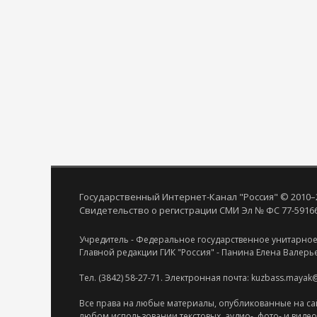
Государственный Интернет-Канал "Россия" © 2010–
Свидетельство о регистрации СМИ Эл № ФС 77-59166 
Учредитель - Федеральное государственное унитарное
Главной редакции ГИК "Россия" - Панина Елена Валерь
Тел. (3842) 58-27-71. Электронная почта: kuzbass.mayak
Все права на любые материалы, опубликованные на са
любом использовании текстовых, аудио-, фото- и виде