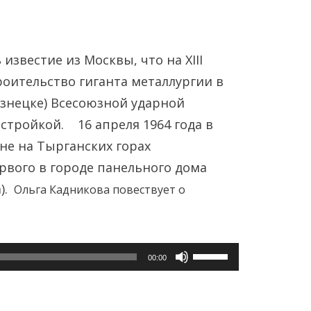
 известие из Москвы, что на XIII
оительство гиганта металлургии в
знецке) Всесоюзной ударной
тройкой. 16 апреля 1964 года в
не на Тырганских горах
Янв
Янв
Янв
Янв
Янв
Янв
Фев
Фев
Фев
Фев
Фев
Фев
Мар
Мар
Мар
Мар
Мар
Мар
рвого в городе панельного дома
).
Ольга Кадникова повествует о
Май
Май
Май
Май
Май
Май
Июн
Июн
Июн
Июн
Июн
Июн
Ию
Ию
Ию
Ию
Ию
Ию
Сен
Сен
Сен
Сен
Сен
Сен
Окт
Окт
Окт
Окт
Окт
Окт
Ноя
Ноя
Ноя
Ноя
Ноя
Ноя
Используйте
00:00
клавиши
вверх/