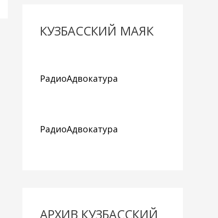
КУЗБАССКИЙ МАЯК
РадиоАдвокатура
РадиоАдвокатура
АРХИВ КУЗБАССКИЙ