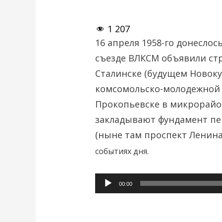
1 207
16 апреля 1958-го донеслось
съезде ВЛКСМ объявили стр
Сталинске (будущем Новоку
комсомольско-молодежной с
Прокопьевске в микрорайо
закладывают фундамент пе
(ныне там проспект Ленина
событиях дня.
Аудиоплеер
00:00