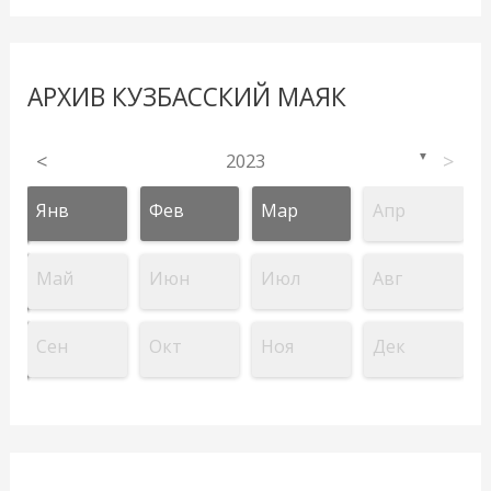
АРХИВ КУЗБАССКИЙ МАЯК
<
2023
>
▼
Янв
Фев
Мар
Апр
Май
Июн
Июл
Авг
Сен
Окт
Ноя
Дек