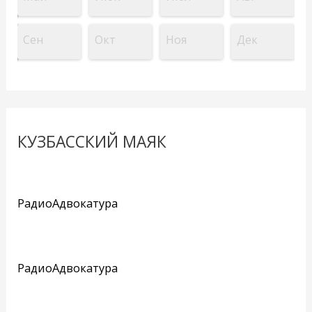
Сен
Окт
Ноя
Дек
КУЗБАССКИЙ МАЯК
РадиоАдвокатура
РадиоАдвокатура