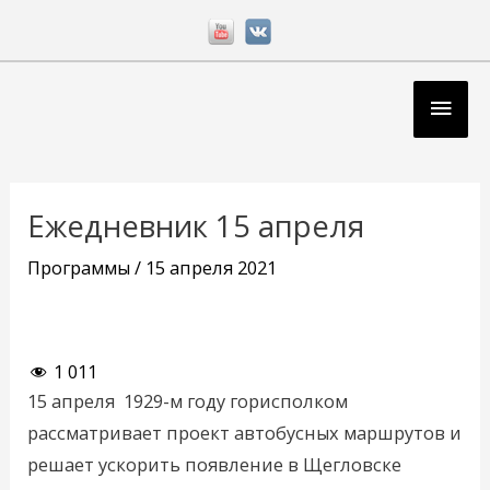
Перейти
к
содержимому
Глав
мен
Навигация
по
Ежедневник 15 апреля
записям
Программы
/
15 апреля 2021
1 011
15 апреля 1929-м году горисполком
рассматривает проект автобусных маршрутов и
решает ускорить появление в Щегловске