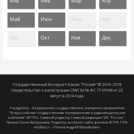
Янв
Фев
Мар
Апр
Май
Июн
Июл
Авг
Сен
Окт
Ноя
Дек
Государственный Интернет-Канал "Россия" © 2010–2018
Свидетельство о регистрации СМИ Эл № ФС 77-59166 от 22
августа 2014 года.
Учредитель - Федеральное государственное унитарное предприятие
"Всероссийская государственная телевизионная и радиовещательная
компания" (ВГТРК). Главный редактор Главной редакции ГИК "Россия" -
Панина Елена Валерьевна. Редактор интернет-сайта филиала ВГТРК ГТРК
«Кузбасс» – Отинов Андрей Михайлович.