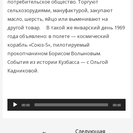
потребительское общество. Торгуют
сельхозорудиями, мануфактурой, закупают
масло, шерсть, яйцо или выменивают на
другой товар. В такой же январский день 1969
года объявлено: в полете — космический
корабль «Союз-5», пилотируемый
прокопчанином Борисом Волыновым.
События из истории Кузбасса — с Ольгой
Кадниковой.
Аудиоплеер
00:00
00:00
←
Следующая