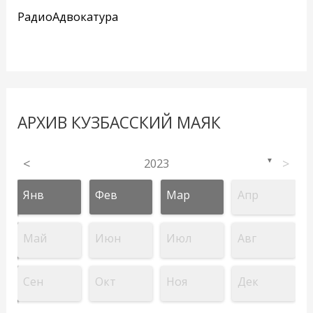
РадиоАдвокатура
АРХИВ КУЗБАССКИЙ МАЯК
<
2023
>
▼
Янв
Фев
Мар
Апр
Май
Июн
Июл
Авг
Сен
Окт
Ноя
Дек