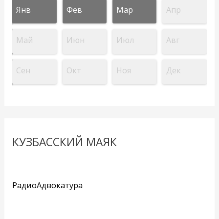
Янв
Фев
Мар
Апр
Май
Июн
Июл
Авг
Сен
Окт
Ноя
Дек
КУЗБАССКИЙ МАЯК
РадиоАдвокатура