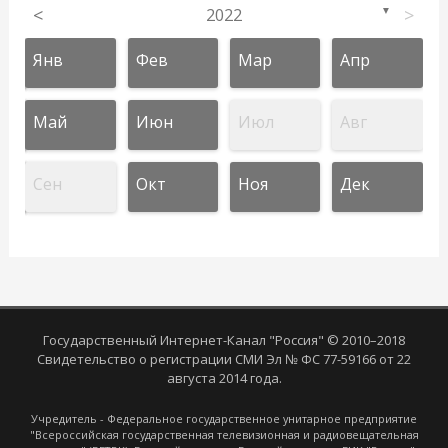
<
2022
>
▼
Янв
Фев
Мар
Апр
Май
Июн
Июл
Авг
Сен
Окт
Ноя
Дек
Государственный Интернет-Канал "Россия" © 2010–2018
Свидетельство о регистрации СМИ Эл № ФС 77-59166 от 22
августа 2014 года.
Учредитель - Федеральное государственное унитарное предприятие
"Всероссийская государственная телевизионная и радиовещательная