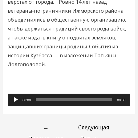
верстах от города. Ровно 14 лет назад
ветераны-пограничники Ижморского района
объединились в общественную организацию,
чтобы держаться традиций своего рода войск,
а также издать книгу о подвигах земляков,
защищавших границы родины. События из
истории Кузбасса — в изложении Татьяны
Долгополовой.
Аудиоплеер
00:00
00:00
←
Следующая