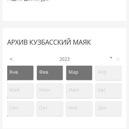
АРХИВ КУЗБАССКИЙ МАЯК
<
2023
>
▼
Янв
Фев
Мар
Апр
Май
Июн
Июл
Авг
Сен
Окт
Ноя
Дек