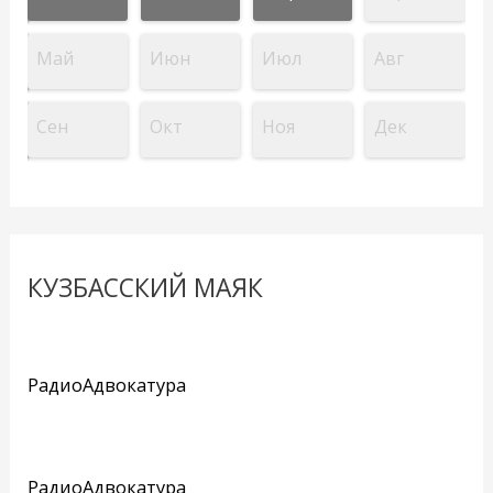
Май
Июн
Июл
Авг
Сен
Окт
Ноя
Дек
КУЗБАССКИЙ МАЯК
РадиоАдвокатура
РадиоАдвокатура