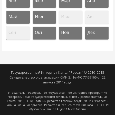
Янв
Фев
Мар
Апр
Май
Июн
Июл
Авг
Сен
Окт
Ноя
Дек
Государственный Интернет-Канал "Россия" © 2010–2018
Свидетельство о регистрации СМИ Эл № ФС 77-59166 от 22
августа 2014 года.
Учредитель - Федеральное государственное унитарное предприятие
"Всероссийская государственная телевизионная и радиовещательная
компания" (ВГТРК). Главный редактор Главной редакции ГИК "Россия" -
Панина Елена Валерьевна. Редактор интернет-сайта филиала ВГТРК ГТРК
«Кузбасс» – Отинов Андрей Михайлович.