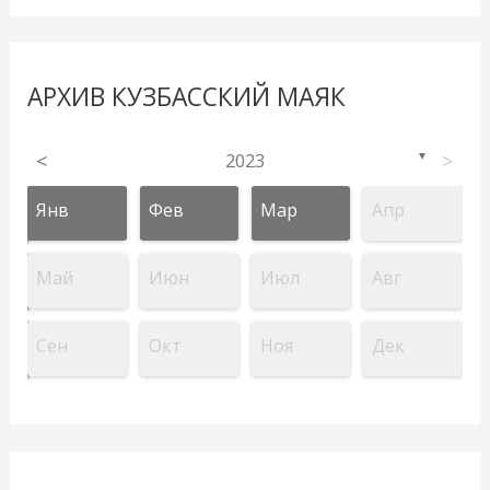
АРХИВ КУЗБАССКИЙ МАЯК
<
2023
>
▼
Янв
Фев
Мар
Апр
Май
Июн
Июл
Авг
Сен
Окт
Ноя
Дек