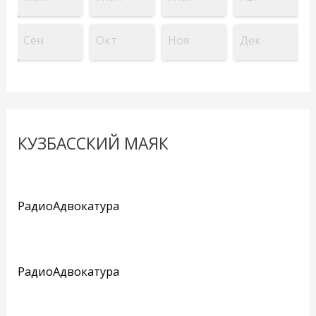
Сен
Окт
Ноя
Дек
КУЗБАССКИЙ МАЯК
РадиоАдвокатура
РадиоАдвокатура