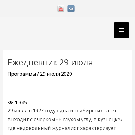
Перейти
к
содержимому
Глав
мен
Навигация
по
Ежедневник 29 июля
записям
Программы
/
29 июля 2020
1 345
29 июля в 1923 году одна из сибирских газет
выходит с очерком «В глухом углу, в Кузнецке»,
где недовольный журналист характеризует