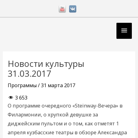
Перейти
к
содержимому
Глав
мен
Навигация
по
Новости культуры
записям
31.03.2017
Программы
/
31 марта 2017
3 653
О программе очередного «Steinway-Вечера» в
Филармонии, о хрупкой девушке за
диджейским пультом и о том, как отметят 1
апреля кузбасские театры в обзоре Александра