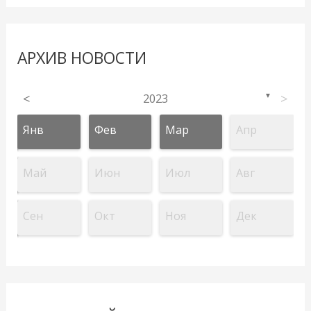
АРХИВ НОВОСТИ
<
2023
>
▼
Янв
Фев
Мар
Апр
Май
Июн
Июл
Авг
Сен
Окт
Ноя
Дек