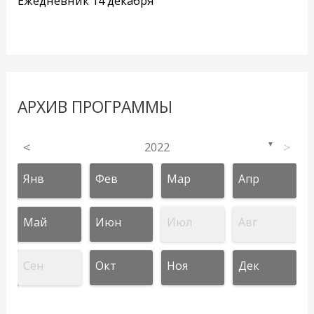
Ежедневник 14 декабря
АРХИВ ПРОГРАММЫ
<
2022
>
▼
Янв
Фев
Мар
Апр
Май
Июн
Июл
Авг
Сен
Окт
Ноя
Дек