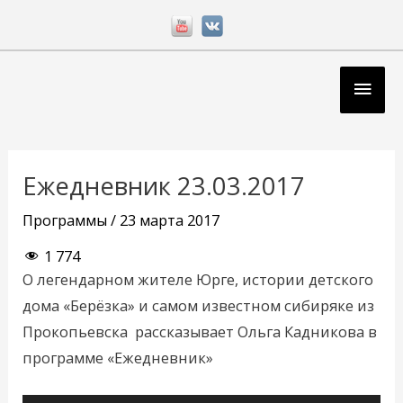
Перейти
к
содержимому
Глав
мен
Навигация
по
Ежедневник 23.03.2017
записям
Программы
/
23 марта 2017
1 774
О легендарном жителе Юрге, истории детского
дома «Берёзка» и самом известном сибиряке из
Прокопьевска рассказывает Ольга Кадникова в
программе «Ежедневник»