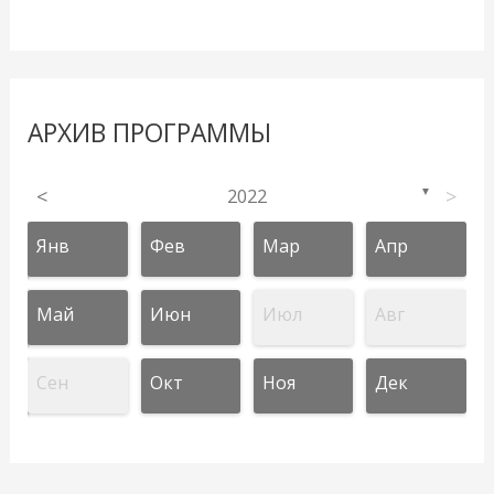
АРХИВ ПРОГРАММЫ
<
2022
>
▼
Янв
Фев
Мар
Апр
Май
Июн
Июл
Авг
Сен
Окт
Ноя
Дек