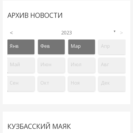
АРХИВ НОВОСТИ
<
2023
>
▼
Янв
Фев
Мар
Апр
Май
Июн
Июл
Авг
Сен
Окт
Ноя
Дек
КУЗБАССКИЙ МАЯК