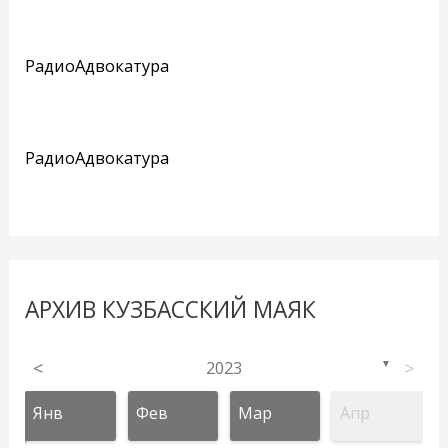
РадиоАдвокатура
РадиоАдвокатура
АРХИВ КУЗБАССКИЙ МАЯК
<
2023
>
▼
Янв
Фев
Мар
Апр