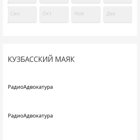
Сен
Окт
Ноя
Дек
КУЗБАССКИЙ МАЯК
РадиоАдвокатура
РадиоАдвокатура