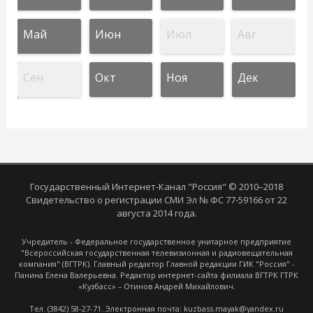
Май
Июн
Июл
Авг
Сен
Окт
Ноя
Дек
Государственный Интернет-Канал "Россия" © 2010–2018
Свидетельство о регистрации СМИ Эл № ФС 77-59166 от 22
августа 2014 года.
Учредитель - Федеральное государственное унитарное предприятие
"Всероссийская государственная телевизионная и радиовещательная
компания" (ВГТРК). Главный редактор Главной редакции ГИК "Россия" -
Панина Елена Валерьевна. Редактор интернет-сайта филиала ВГТРК ГТРК
«Кузбасс» – Отинов Андрей Михайлович.
Тел. (3842) 58-27-71. Электронная почта: kuzbass.mayak@yandex.ru