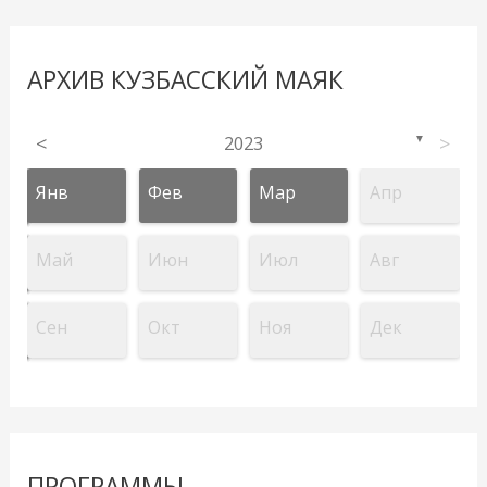
АРХИВ КУЗБАССКИЙ МАЯК
<
2023
>
▼
Янв
Фев
Мар
Апр
Май
Июн
Июл
Авг
Сен
Окт
Ноя
Дек
ПРОГРАММЫ