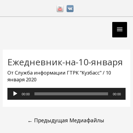
Перейти
к
содержимому
Глав
мен
Навигация
по
Ежедневник-на-10-января
записям
От
Служба информации ГТРК "Кузбасс"
/
10
января 2020
Аудиоплеер
00:00
00:00
←
Предыдущая Медиафайлы