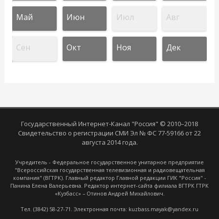
Май
Июн
Июл
Авг
Сен
Окт
Ноя
Дек
Государственный Интернет-Канал "Россия" © 2010–2018
Свидетельство о регистрации СМИ Эл № ФС 77-59166 от 22
августа 2014 года.
Учредитель - Федеральное государственное унитарное предприятие
"Всероссийская государственная телевизионная и радиовещательная
компания" (ВГТРК). Главный редактор Главной редакции ГИК "Россия" -
Панина Елена Валерьевна. Редактор интернет-сайта филиала ВГТРК ГТРК
«Кузбасс» – Отинов Андрей Михайлович.
Тел. (3842) 58-27-71. Электронная почта: kuzbass.mayak@yandex.ru