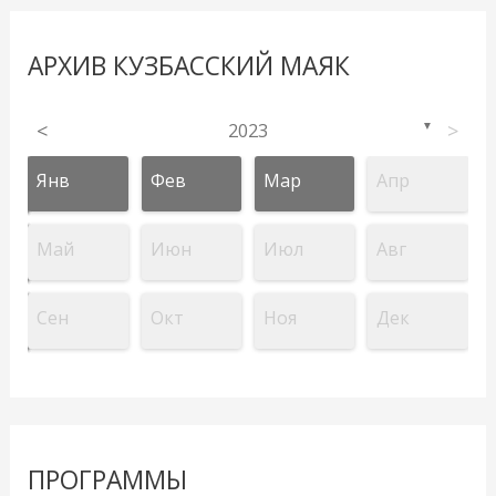
АРХИВ КУЗБАССКИЙ МАЯК
<
2023
>
▼
Янв
Фев
Мар
Апр
Май
Июн
Июл
Авг
Сен
Окт
Ноя
Дек
ПРОГРАММЫ