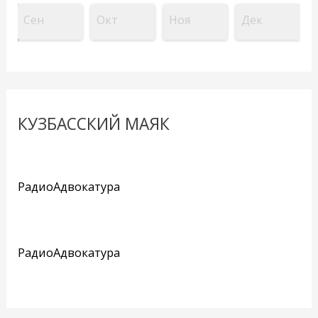
Сен
Окт
Ноя
Дек
КУЗБАССКИЙ МАЯК
РадиоАдвокатура
РадиоАдвокатура