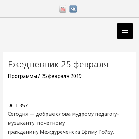
Перейти
к
содержимому
Глав
мен
Навигация
по
Ежедневник 25 февраля
записям
Программы
/
25 февраля 2019
1 357
Сегодня — добрые слова мудрому педагогу-
музыканту, почетному
гражданину Междуреченска Еф
и
му Р
о
йзу,