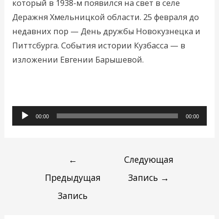
который в 1938-м появился на свет в селе
Деражня Хмельницкой области. 25 февраля до
недавних пор — День дружбы Новокузнецка и
Питтсбурга. События истории Кузбасса — в
изложении Евгении Барышевой.
Аудиоплеер
00:00
00:00
←
Следующая
Предыдущая
Запись
→
Запись