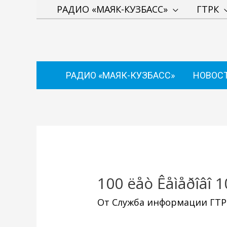
Перейти
РАДИО «МАЯК-КУЗБАСС»
ГТРК
к
содержимому
РАДИО «МАЯК-КУЗБАСС»
НОВОС
Навигация
по
записям
100 ëåò Êåìåðîâî 1
От
Служба информации ГТРК