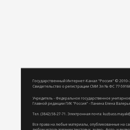
Государственный Интернет-Канал "Россия" © 2010–
Свидетельство о регистрации СМИ Эл № ФС 77-59166 
Учредитель - Федеральное государственное унитарное
Главной редакции ГИК "Россия" - Панина Елена Валерь
Тел. (3842) 58-27-71. Электронная почта: kuzbass.mayak
Все права на любые материалы, опубликованные на са
любом использовании текстовых, аудио-, фото- и виде