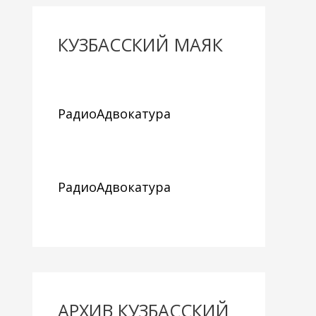
КУЗБАССКИЙ МАЯК
РадиоАдвокатура
РадиоАдвокатура
АРХИВ КУЗБАССКИЙ