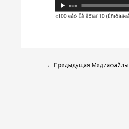
Аудиоплеер
00:00
«100 ëåò Êåìåðîâî 10 (Èñïðàâëå
←
Предыдущая Медиафайлы