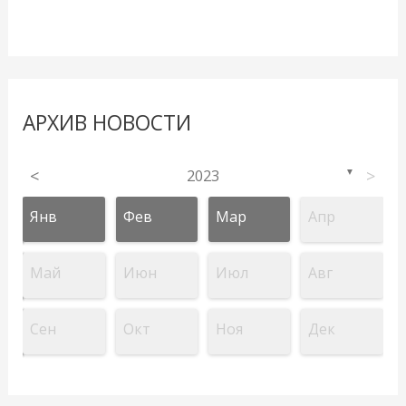
АРХИВ НОВОСТИ
<
2023
>
▼
Янв
Фев
Мар
Апр
Май
Июн
Июл
Авг
Сен
Окт
Ноя
Дек