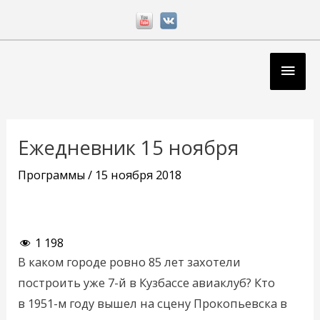
Перейти
к
содержимому
Глав
мен
Навигация
по
Ежедневник 15 ноября
записям
Программы
/
15 ноября 2018
1 198
В каком городе ровно 85 лет захотели
построить уже 7-й в Кузбассе авиаклуб? Кто
в 1951-м году вышел на сцену Прокопьевска в