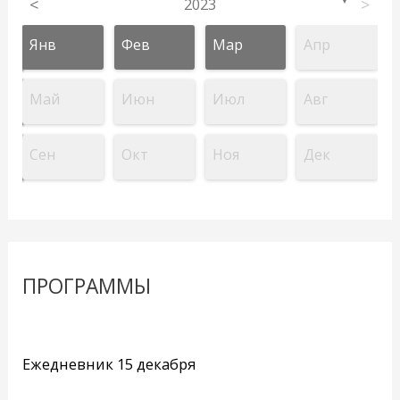
<
2023
>
▼
Янв
Фев
Мар
Апр
Май
Июн
Июл
Авг
Сен
Окт
Ноя
Дек
ПРОГРАММЫ
Ежедневник 15 декабря