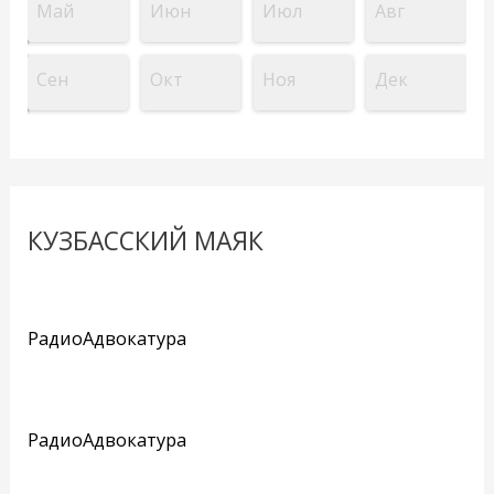
Май
Июн
Июл
Авг
Сен
Окт
Ноя
Дек
КУЗБАССКИЙ МАЯК
РадиоАдвокатура
РадиоАдвокатура