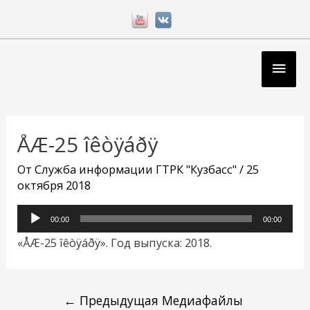
Перейти
к
содержимому
Глав
мен
Навигация
по
ÅÆ-25 îêòÿáðÿ
записям
От
Служба информации ГТРК "Кузбасс"
/
25
октября 2018
Аудиоплеер
00:00
00:00
«ÅÆ-25 îêòÿáðÿ». Год выпуска: 2018.
←
Предыдущая Медиафайлы