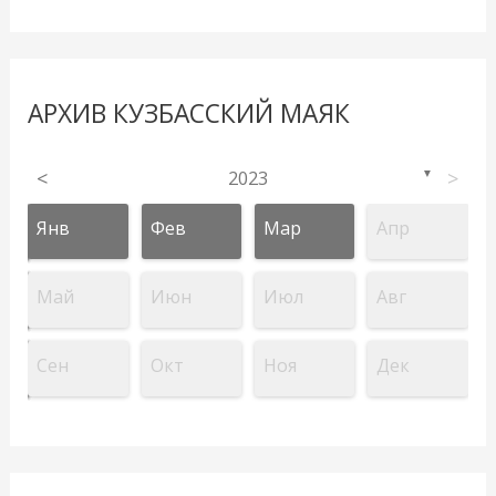
АРХИВ КУЗБАССКИЙ МАЯК
<
2023
>
▼
Янв
Фев
Мар
Апр
Май
Июн
Июл
Авг
Сен
Окт
Ноя
Дек