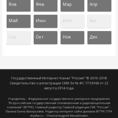
Янв
Фев
Мар
Апр
Май
Июн
Июл
Авг
Сен
Окт
Ноя
Дек
Государственный Интернет-Канал "Россия" © 2010–2018
Свидетельство о регистрации СМИ Эл № ФС 77-59166 от 22
августа 2014 года.
Учредитель - Федеральное государственное унитарное предприятие
"Всероссийская государственная телевизионная и радиовещательная
компания" (ВГТРК). Главный редактор Главной редакции ГИК "Россия" -
Панина Елена Валерьевна. Редактор интернет-сайта филиала ВГТРК ГТРК
«Кузбасс» – Отинов Андрей Михайлович.