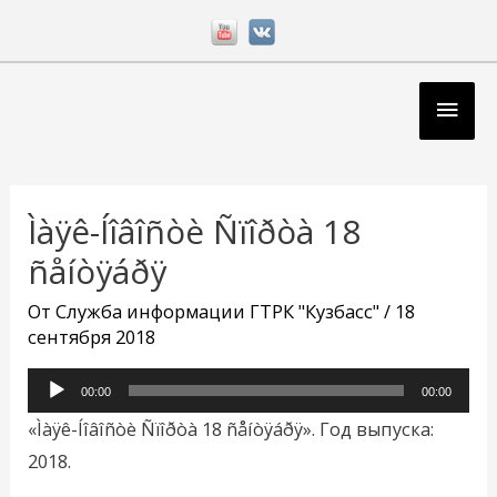
Перейти
к
содержимому
Глав
мен
Навигация
по
Ìàÿê-Íîâîñòè Ñïîðòà 18
записям
ñåíòÿáðÿ
От
Служба информации ГТРК "Кузбасс"
/
18
сентября 2018
Аудиоплеер
00:00
00:00
«Ìàÿê-Íîâîñòè Ñïîðòà 18 ñåíòÿáðÿ». Год выпуска:
2018.