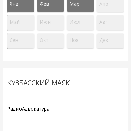
Янв
Фев
Мар
Апр
Май
Июн
Июл
Авг
Сен
Окт
Ноя
Дек
КУЗБАССКИЙ МАЯК
РадиоАдвокатура