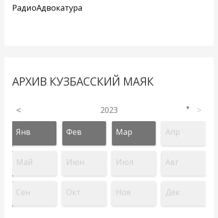
РадиоАдвокатура
АРХИВ КУЗБАССКИЙ МАЯК
<
2023
>
▼
Янв
Фев
Мар
Апр
Май
Июн
Июл
Авг
Сен
Окт
Ноя
Дек