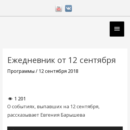
Перейти
к
содержимому
Глав
мен
Навигация
по
Ежедневник от 12 сентября
записям
Программы
/
12 сентября 2018
1 201
О событиях, выпавших на 12 сентября,
рассказывает Евгения Барышева