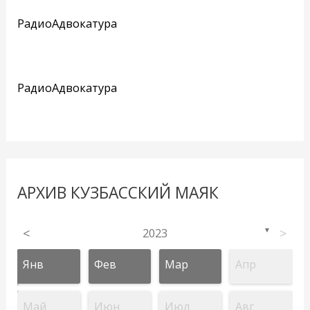
РадиоАдвокатура
РадиоАдвокатура
АРХИВ КУЗБАССКИЙ МАЯК
<
2023
>
▼
Янв
Фев
Мар
Апр
Май
Июн
Июл
Авг