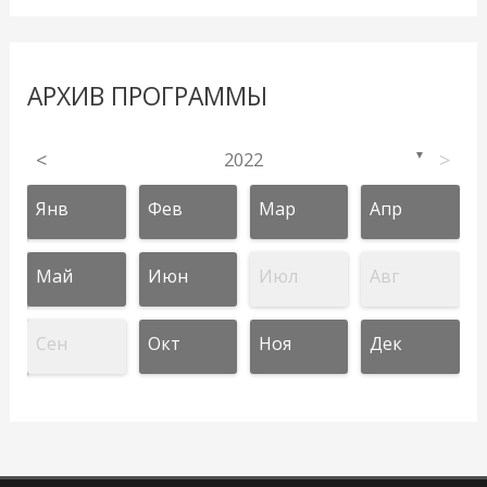
АРХИВ ПРОГРАММЫ
<
2022
>
▼
Янв
Фев
Мар
Апр
Май
Июн
Июл
Авг
Сен
Окт
Ноя
Дек