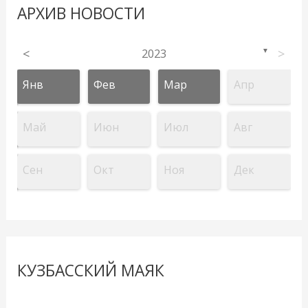
АРХИВ НОВОСТИ
<
2023
>
▼
Янв
Фев
Мар
Апр
Май
Июн
Июл
Авг
Сен
Окт
Ноя
Дек
КУЗБАССКИЙ МАЯК