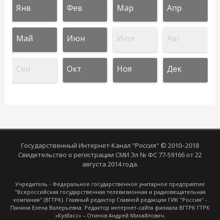
Янв
Фев
Мар
Апр
Май
Июн
Июл
Авг
Сен
Окт
Ноя
Дек
Государственный Интернет-Канал "Россия" © 2010–2018
Свидетельство о регистрации СМИ Эл № ФС 77-59166 от 22
августа 2014 года.
Учредитель - Федеральное государственное унитарное предприятие
"Всероссийская государственная телевизионная и радиовещательная
компания" (ВГТРК). Главный редактор Главной редакции ГИК "Россия" -
Панина Елена Валерьевна. Редактор интернет-сайта филиала ВГТРК ГТРК
«Кузбасс» – Отинов Андрей Михайлович.