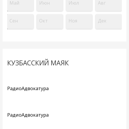
Май
Июн
Июл
Авг
Сен
Окт
Ноя
Дек
КУЗБАССКИЙ МАЯК
РадиоАдвокатура
РадиоАдвокатура