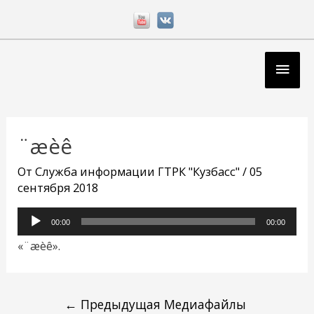
Перейти
к
содержимому
Глав
мен
Навигация
по
¨æèê
записям
От
Служба информации ГТРК "Кузбасс"
/
05
сентября 2018
Аудиоплеер
00:00
00:00
«¨æèê».
←
Предыдущая Медиафайлы