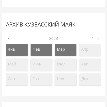
АРХИВ КУЗБАССКИЙ МАЯК
<
2023
>
▼
Янв
Фев
Мар
Апр
Май
Июн
Июл
Авг
Сен
Окт
Ноя
Дек