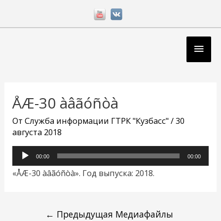
Перейти
к
содержимому
Глав
мен
Навигация
по
ÅÆ-30 àâãóñòà
записям
От
Служба информации ГТРК "Кузбасс"
/
30
августа 2018
Аудиоплеер
00:00
00:00
«ÅÆ-30 àâãóñòà». Год выпуска: 2018.
←
Предыдущая Медиафайлы