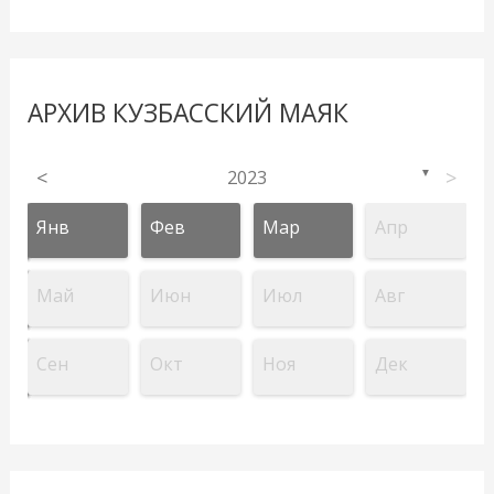
АРХИВ КУЗБАССКИЙ МАЯК
<
2023
>
▼
Янв
Фев
Мар
Апр
Май
Июн
Июл
Авг
Сен
Окт
Ноя
Дек