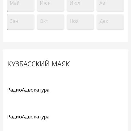
Май
Июн
Июл
Авг
Сен
Окт
Ноя
Дек
КУЗБАССКИЙ МАЯК
РадиоАдвокатура
РадиоАдвокатура