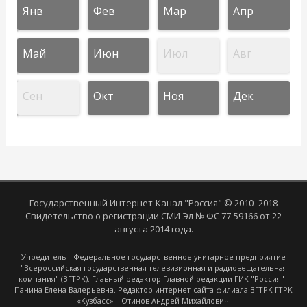
Янв
Фев
Мар
Апр
Май
Июн
Июл
Авг
Сен
Окт
Ноя
Дек
Государственный Интернет-Канал "Россия" © 2010–2018
Свидетельство о регистрации СМИ Эл № ФС 77-59166 от 22
августа 2014 года.
Учредитель - Федеральное государственное унитарное предприятие
"Всероссийская государственная телевизионная и радиовещательная
компания" (ВГТРК). Главный редактор Главной редакции ГИК "Россия" -
Панина Елена Валерьевна. Редактор интернет-сайта филиала ВГТРК ГТРК
«Кузбасс» – Отинов Андрей Михайлович.