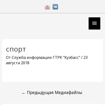
Перейти
к
содержимому
Глав
мен
Навигация
по
спорт
записям
От
Служба информации ГТРК "Кузбасс"
/
23
августа 2018
←
Предыдущая Медиафайлы