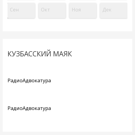
Сен
Окт
Ноя
Дек
КУЗБАССКИЙ МАЯК
РадиоАдвокатура
РадиоАдвокатура