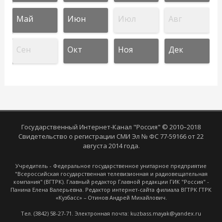
Май
Июн
Июл
Авг
Сен
Окт
Ноя
Дек
Государственный Интернет-Канал "Россия" © 2010–2018
Свидетельство о регистрации СМИ Эл № ФС 77-59166 от 22
августа 2014 года.
Учредитель - Федеральное государственное унитарное предприятие
"Всероссийская государственная телевизионная и радиовещательная
компания" (ВГТРК). Главный редактор Главной редакции ГИК "Россия" -
Панина Елена Валерьевна. Редактор интернет-сайта филиала ВГТРК ГТРК
«Кузбасс» – Отинов Андрей Михайлович.
Тел. (3842) 58-27-71. Электронная почта: kuzbass.mayak@yandex.ru