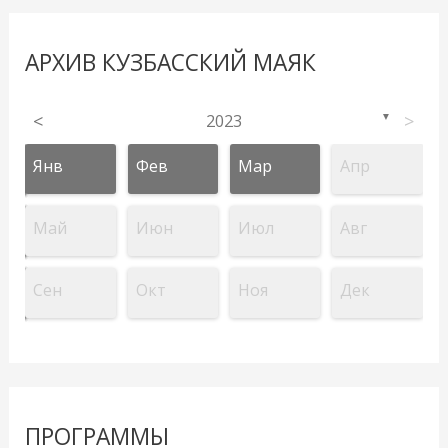
АРХИВ КУЗБАССКИЙ МАЯК
<
2023
>
▼
Янв
Фев
Мар
Апр
Май
Июн
Июл
Авг
Сен
Окт
Ноя
Дек
ПРОГРАММЫ