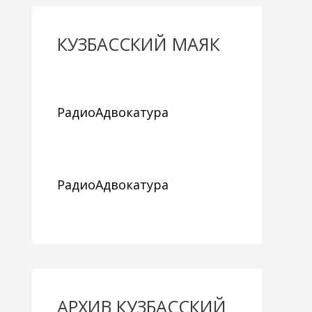
КУЗБАССКИЙ МАЯК
РадиоАдвокатура
РадиоАдвокатура
АРХИВ КУЗБАССКИЙ