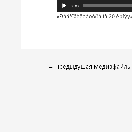
Аудиоплеер
00:00
«Ðàäèîäèêòàòóðà íà 20 èþíÿÿ»
←
Предыдущая Медиафайлы