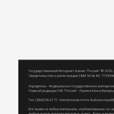
Государственный Интернет-Канал "Россия" © 2010–
Свидетельство о регистрации СМИ Эл № ФС 77-59166 
Учредитель - Федеральное государственное унитарное
Главной редакции ГИК "Россия" - Панина Елена Валерь
Тел. (3842) 58-27-71. Электронная почта: kuzbass.mayak
Все права на любые материалы, опубликованные на са
любом использовании текстовых, аудио-, фото- и виде