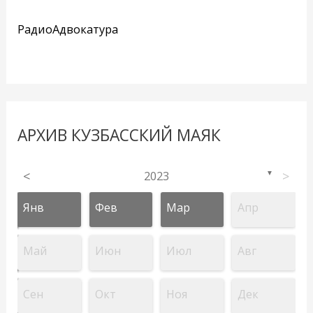
РадиоАдвокатура
АРХИВ КУЗБАССКИЙ МАЯК
<
2023
>
▼
Янв
Фев
Мар
Апр
Май
Июн
Июл
Авг
Сен
Окт
Ноя
Дек