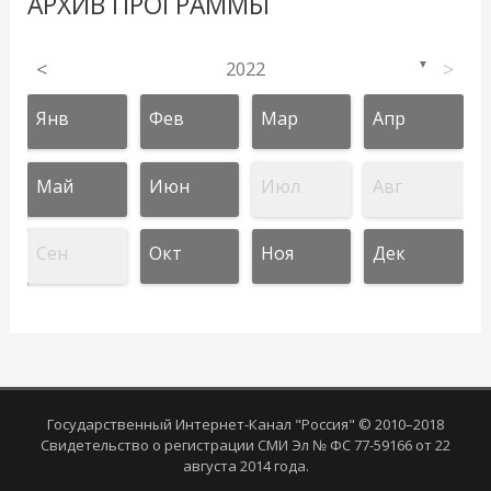
АРХИВ ПРОГРАММЫ
<
2022
>
▼
Янв
Фев
Мар
Апр
Май
Июн
Июл
Авг
Сен
Окт
Ноя
Дек
Государственный Интернет-Канал "Россия" © 2010–2018
Свидетельство о регистрации СМИ Эл № ФС 77-59166 от 22
августа 2014 года.