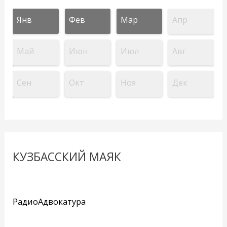
Янв
Фев
Мар
Апр
Май
Июн
Июл
Авг
Сен
Окт
Ноя
Дек
КУЗБАССКИЙ МАЯК
РадиоАдвокатура