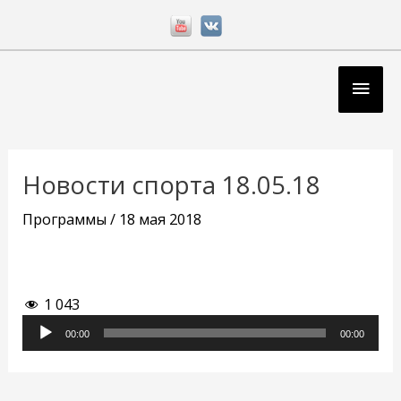
Перейти
к
содержимому
Глав
мен
Навигация
по
Новости спорта 18.05.18
записям
Программы
/
18 мая 2018
1 043
Аудиоплеер
00:00
00:00