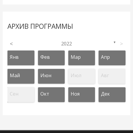
АРХИВ ПРОГРАММЫ
<
2022
>
▼
Янв
Фев
Мар
Апр
Май
Июн
Июл
Авг
Сен
Окт
Ноя
Дек