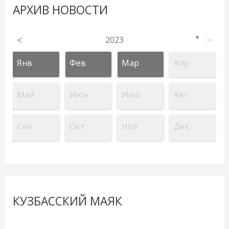
АРХИВ НОВОСТИ
<
2023
>
▼
Янв
Фев
Мар
Апр
Май
Июн
Июл
Авг
Сен
Окт
Ноя
Дек
КУЗБАССКИЙ МАЯК