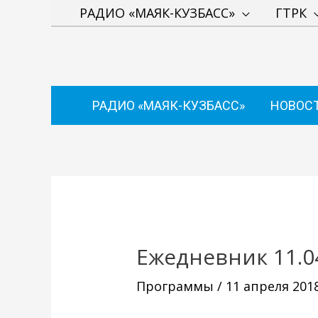
Перейти
РАДИО «МАЯК-КУЗБАСС»
ГТРК
к
содержимому
РАДИО «МАЯК-КУЗБАСС»
НОВОС
Навигация
по
записям
Ежедневник 11.0
Программы
/
11 апреля 201