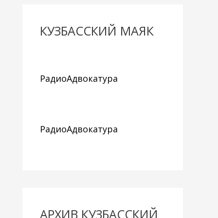
КУЗБАССКИЙ МАЯК
РадиоАдвокатура
РадиоАдвокатура
АРХИВ КУЗБАССКИЙ