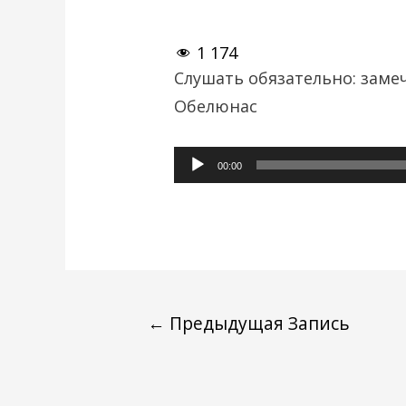
1 174
Слушать обязательно: зам
Обелюнас
Аудиоплеер
00:00
←
Предыдущая Запись