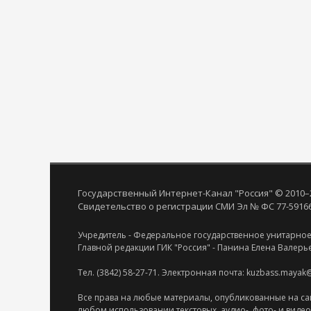
Государственный Интернет-Канал "Россия" © 2010–
Свидетельство о регистрации СМИ Эл № ФС 77-59166 
Учредитель - Федеральное государственное унитарное
Главной редакции ГИК "Россия" - Панина Елена Валерь
Тел. (3842) 58-27-71. Электронная почта: kuzbass.mayak
Все права на любые материалы, опубликованные на са
любом использовании текстовых, аудио-, фото- и виде