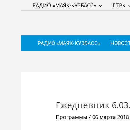
Перейти
РАДИО «МАЯК-КУЗБАСС»
ГТРК
к
содержимому
РАДИО «МАЯК-КУЗБАСС»
НОВОС
Навигация
по
записям
Ежедневник 6.03
Программы
/
06 марта 2018