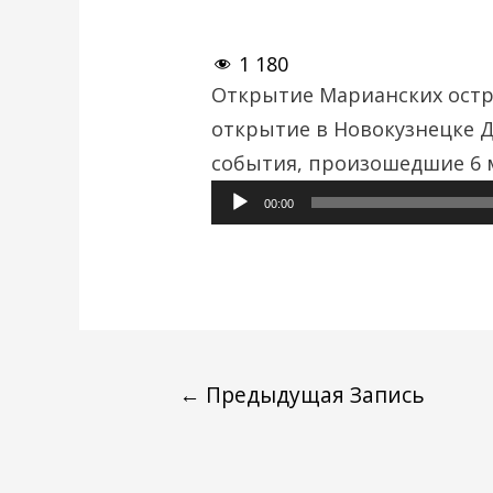
1 180
Открытие Марианских остр
открытие в Новокузнецке Д
события, произошедшие 6 
Аудиоплеер
00:00
←
Предыдущая Запись