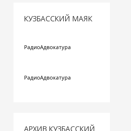
КУЗБАССКИЙ МАЯК
РадиоАдвокатура
РадиоАдвокатура
АРХИВ КУЗБАССКИЙ