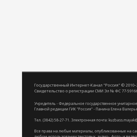
Государственный Интернет-Канал "Россия" © 2010–
Свидетельство о регистрации СМИ Эл № ФС 77-59166 
Учредитель - Федеральное государственное унитарное
Главной редакции ГИК "Россия" - Панина Елена Валерь
Тел. (3842) 58-27-71. Электронная почта: kuzbass.mayak
Все права на любые материалы, опубликованные на са
любом использовании текстовых, аудио-, фото- и виде