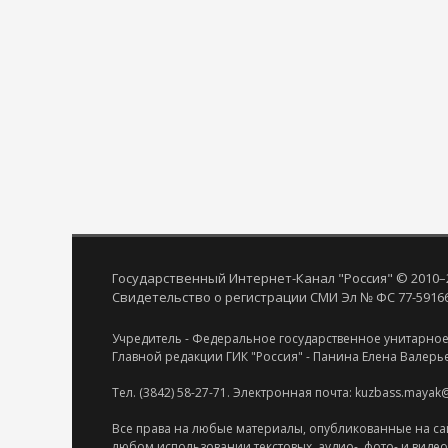
Государственный Интернет-Канал "Россия" © 2010–
Свидетельство о регистрации СМИ Эл № ФС 77-59166 
Учредитель - Федеральное государственное унитарное
Главной редакции ГИК "Россия" - Панина Елена Валерь
Тел. (3842) 58-27-71. Электронная почта: kuzbass.mayak
Все права на любые материалы, опубликованные на са
любом использовании текстовых, аудио-, фото- и виде