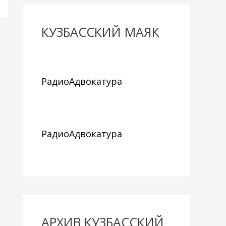
КУЗБАССКИЙ МАЯК
РадиоАдвокатура
РадиоАдвокатура
АРХИВ КУЗБАССКИЙ