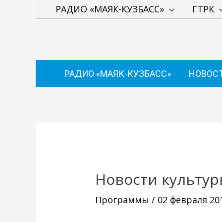
Перейти
РАДИО «МАЯК-КУЗБАСС»
ГТРК
к
содержимому
РАДИО «МАЯК-КУЗБАСС»
НОВОС
Навигация
по
записям
Новости культур
Программы
/
02 февраля 20