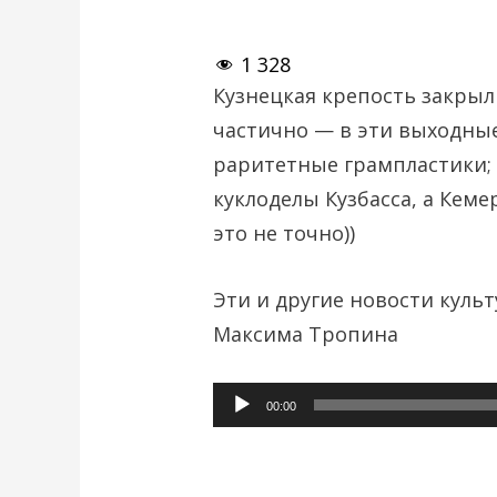
1 328
Кузнецкая крепость закрыл
частично — в эти выходны
раритетные грампластики; 
куклоделы Кузбасса, а Кеме
это не точно))
Эти и другие новости куль
Максима Тропина
Аудиоплеер
00:00