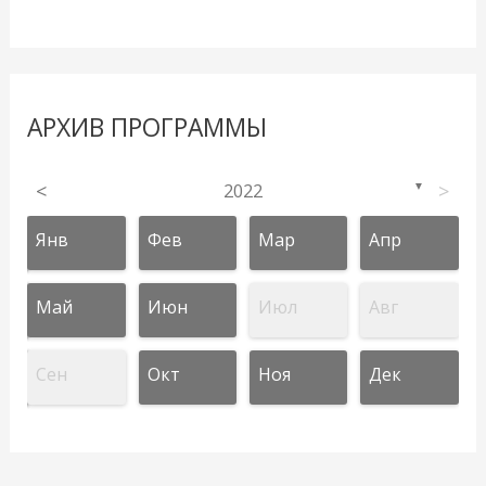
АРХИВ ПРОГРАММЫ
<
2022
>
▼
Янв
Фев
Мар
Апр
Май
Июн
Июл
Авг
Сен
Окт
Ноя
Дек