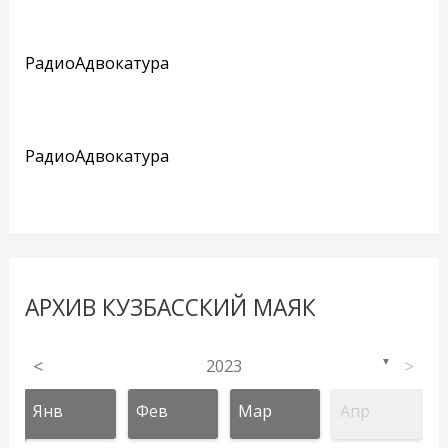
РадиоАдвокатура
РадиоАдвокатура
АРХИВ КУЗБАССКИЙ МАЯК
<
2023
>
▼
Янв
Фев
Мар
Апр