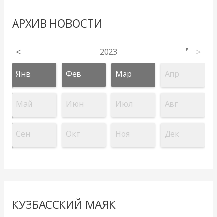
АРХИВ НОВОСТИ
<
2023
>
▼
Янв
Фев
Мар
Апр
Май
Июн
Июл
Авг
Сен
Окт
Ноя
Дек
КУЗБАССКИЙ МАЯК