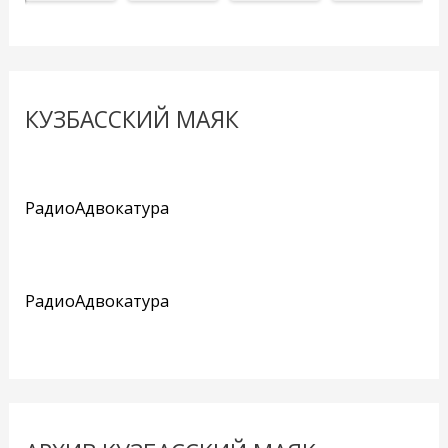
КУЗБАССКИЙ МАЯК
РадиоАдвокатура
РадиоАдвокатура