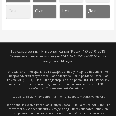
Сен
Окт
Ноя
Дек
Государственный Интернет-Канал "Россия" © 2010–2018
Свидетельство о регистрации СМИ Эл № ФС 77-59166 от 22
августа 2014 года.
Учредитель - Федеральное государственное унитарное предприятие
"Всероссийская государственная телевизионная и радиовещательная
компания" (ВГТРК). Главный редактор Главной редакции ГИК "Россия" -
Панина Елена Валерьевна. Редактор интернет-сайта филиала ВГТРК ГТРК
«Кузбасс» – Отинов Андрей Михайлович.
Тел. (3842) 58-27-71. Электронная почта: kuzbass.mayak@yandex.ru
Все права на любые материалы, опубликованные на сайте, защищены в
соответствии с российским и международным законодательством об
авторском праве и смежных правах. При любом использовании