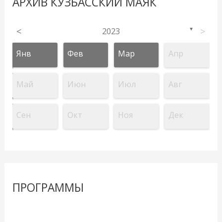
АРХИВ КУЗБАССКИЙ МАЯК
<
2023
>
▼
Янв
Фев
Мар
Апр
Май
Июн
Июл
Авг
Сен
Окт
Ноя
Дек
ПРОГРАММЫ