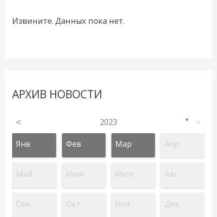
Извините. Данных пока нет.
АРХИВ НОВОСТИ
<
2023
>
▼
Янв
Фев
Мар
Апр
Май
Июн
Июл
Авг
Сен
Окт
Ноя
Дек